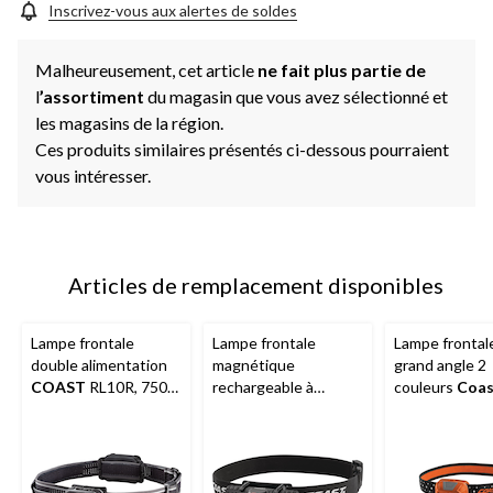
Inscrivez-vous aux alertes de soldes
Malheureusement, cet article
ne fait plus partie de
l
’assortiment
du magasin que vous avez sélectionné et
les magasins de la région.
Ces produits similaires présentés ci-dessous pourraient
vous intéresser.
Articles de remplacement disponibles
Lampe frontale
Lampe frontale
Lampe frontal
double alimentation
magnétique
grand angle 2
COAST
RL10R, 750
rechargeable à
couleurs
Coas
lumens
double alimentation
365 lumens, pi
résistant à l'épreuve
comprises
des intempéries
Coast
XPH30R, noir