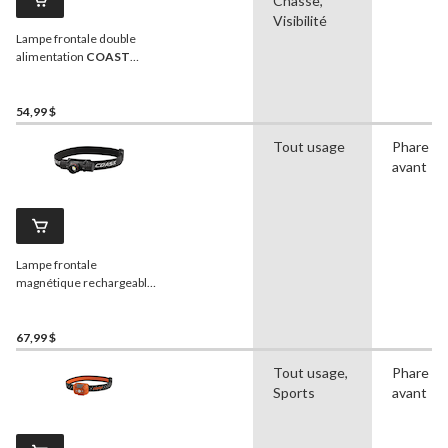
Chasse,
Visibilité
Lampe frontale double
alimentation
COAST
RL10R, 750 lumens
54,99 $
Tout usage
Phare
avant
Lampe frontale
magnétique rechargeable
à double alimentation
résistant à l'épreuve des
intempéries
Coast
67,99 $
XPH30R, noir
Tout usage,
Phare
Sports
avant