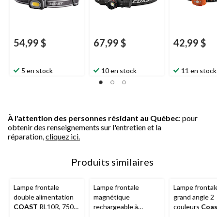
54,99 $
67,99 $
42,99 $
5 en stock
10 en stock
11 en stock
À l'attention des personnes résidant au Québec
: pour
obtenir des renseignements sur l'entretien et la
réparation,
cliquez ici.
Produits similaires
Lampe frontale
Lampe frontale
Lampe frontal
double alimentation
magnétique
grand angle 2
COAST
RL10R, 750
rechargeable à
couleurs
Coas
lumens
double alimentation
365 lumens, pi