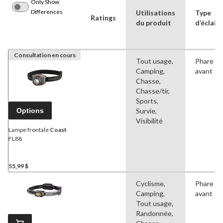
Only Show
Differences
Utilisations
Type
Ratings
du produit
d’éclair
Consultation en cours
Tout usage,
Phare
Camping,
avant
Chasse,
Chasse/tir,
Sports,
Options
Survie,
Visibilité
Lampe frontale
Coast
FL88
55,99 $
Cyclisme,
Phare
Camping,
avant
Tout usage,
Randonnée,