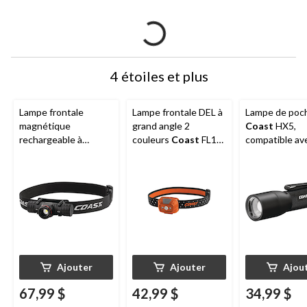
4 étoiles et plus
Lampe frontale
Lampe frontale DEL à
Lampe de poc
magnétique
grand angle 2
Coast
HX5,
rechargeable à
couleurs
Coast
FL19,
compatible ave
double alimentation
365 lumens, piles
piles et recha
résistant à l'épreuve
comprises
noire
des intempéries
Coast
XPH30R, noir
Ajouter
Ajouter
Ajou
67,99 $
42,99 $
34,99 $