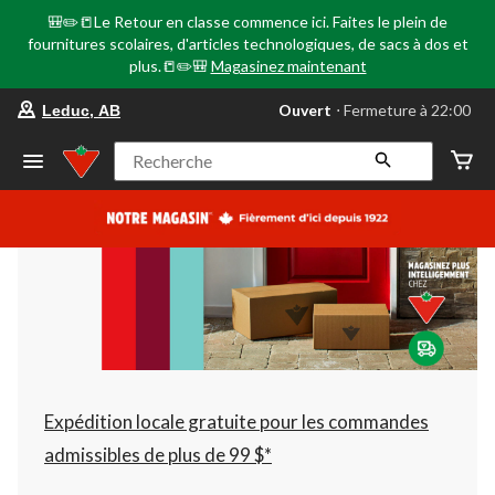
🎒✏️📒Le Retour en classe commence ici. Faites le plein de
fournitures scolaires, d'articles technologiques, de sacs à dos et
plus.📒✏️🎒
Magasinez maintenant
votre
Ouvert
⋅ Fermeture à 22:00
Leduc, AB
magasin
préféré
est
Recherche
Leduc,
AB,
courament
Ouvert,
Fermeture
à
à
22:00
cliquer
pour
changer
Expédition locale gratuite pour les commandes
admissibles de plus de 99 $*