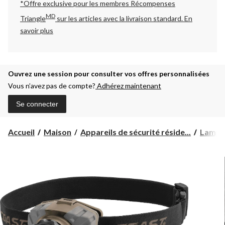
*Offre exclusive pour les membres Récompenses
MD
Triangle
sur les articles avec la livraison standard.
En
savoir plus
Ouvrez une session pour consulter vos offres personnalisées
Vous n’avez pas de compte?
Adhérez maintenant
Se connecter
Accueil
Maison
Appareils de sécurité réside...
Lampes