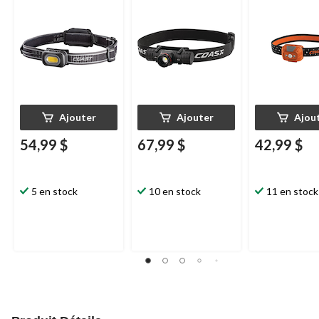
résistant à l'épreuve
comprises
des intempéries
Coast
XPH30R, noir
Ajouter
Ajouter
Ajou
54,99 $
67,99 $
42,99 $
5 en stock
10 en stock
11 en stock