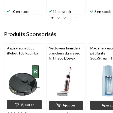
10 en stock
11 en stock
6 en stock
Produits Sponsorisés
Aspirateur-robot
Nettoyeur humide à
Machine à eau
iRobot 105 Roomba
planchers durs avec
pétillante
fil Tineco Litevak
SodaStream T
Ajouter
Ajouter
Aperç