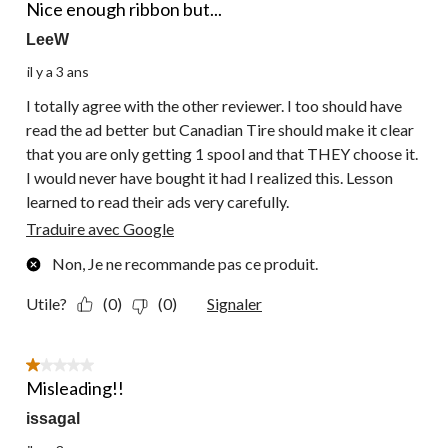
commentaire.
Nice enough ribbon but...
LeeW
il y a 3 ans
I totally agree with the other reviewer. I too should have
read the ad better but Canadian Tire should make it clear
that you are only getting 1 spool and that THEY choose it.
I would never have bought it had I realized this. Lesson
learned to read their ads very carefully.
Traduire avec Google
Non, Je ne recommande pas ce produit.
Utile?
(0)
(0)
Signaler
1 étoile(s) sur 5.
Misleading!!
issagal