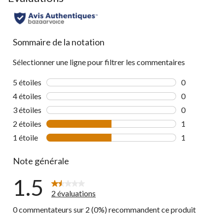
Sommaire de la notation
Sélectionner une ligne pour filtrer les commentaires
5 étoiles
étoiles
0
0 commentai
4 étoiles
étoiles
0
0 commentai
3 étoiles
étoiles
0
0 commentai
2 étoiles
étoiles
1
1 commentai
1 étoile
étoiles
1
1 commentai
Note générale
1.5
2 évaluations
0 commentateurs sur 2 (0%) recommandent ce produit