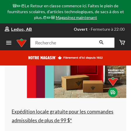
🎒✏️📒Le Retour en classe commence ici. Faites le plein de
fournitures scolaires, d'articles technologiques, de sacs à dos et
plus.📒✏️🎒
Magasinez maintenant
votre
Ouvert
⋅ Fermeture à 22:00
Leduc, AB
magasin
préféré
est
Recherche
Leduc,
AB,
courament
Ouvert,
Fermeture
à
à
22:00
cliquer
pour
changer
Expédition locale gratuite pour les commandes
admissibles de plus de 99 $*