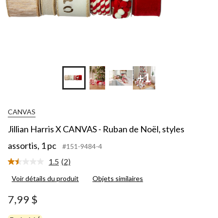
+1
CANVAS
Jillian Harris X CANVAS - Ruban de Noël, styles
assortis, 1 pc
#151-9484-4
1.5
(2)
Lire
les
Voir détails du produit
Objets similaires
2
commentaires.
Lien
7,99 $
vers
la