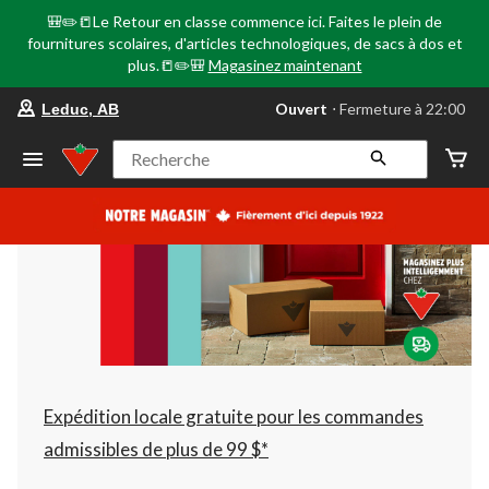
🎒✏️📒Le Retour en classe commence ici. Faites le plein de
fournitures scolaires, d'articles technologiques, de sacs à dos et
plus.📒✏️🎒
Magasinez maintenant
votre
Ouvert
⋅ Fermeture à 22:00
Leduc, AB
magasin
préféré
est
Recherche
Leduc,
AB,
courament
Ouvert,
Fermeture
à
à
22:00
cliquer
pour
changer
Expédition locale gratuite pour les commandes
admissibles de plus de 99 $*