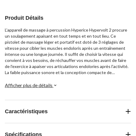
Produit Détails
L'appareil de massage à percussion Hyperice Hypervolt 2 procure
un soulagement apaisant en tout temps et en tout lieu. Ce
pistolet de massage léger et portatif est doté de 3 réglages de
vitesse pour cibler les muscles endoloris après un entraînement
intense ou une longue journée. Il suffit de choisir la vitesse qui
convient à vos besoins, de réchauffer vos muscles avant de faire
de l'exercice à apaiser vos articulations endolories après l'activité.
La faible puissance sonore et la conception compacte de
l'Hypervolt 2 en font un appareil idéal pour les voyages, vous
permettant ainsi de toujours profiter d'un soulagement musculaire
Afficher plus de détails
au bout des doigts.
Caractéristiques
Spécifications