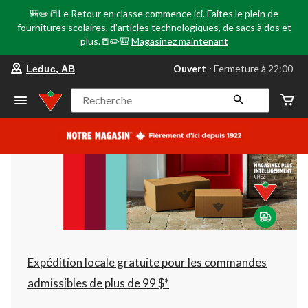
🎒✏️📒Le Retour en classe commence ici. Faites le plein de
fournitures scolaires, d'articles technologiques, de sacs à dos et
plus.📒✏️🎒
Magasinez maintenant
votre
Ouvert
⋅ Fermeture à 22:00
Leduc, AB
magasin
préféré
est
Recherche
Leduc,
AB,
courament
Ouvert,
Fermeture
à
à
22:00
cliquer
pour
changer
Expédition locale gratuite pour les commandes
admissibles de plus de 99 $*