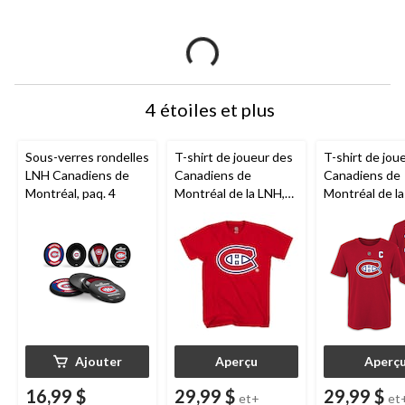
4 étoiles et plus
Sous-verres rondelles
T-shirt de joueur des
T-shirt de jou
LNH Canadiens de
Canadiens de
Canadiens de
Montréal, paq. 4
Montréal de la LNH,
Montréal de la
Lane Hutson, adulte,
Nick Suzuki, je
choix de tailles
choix de taille
Ajouter
Aperçu
Aperç
16,99 $
29,99 $
29,99 $
et+
et