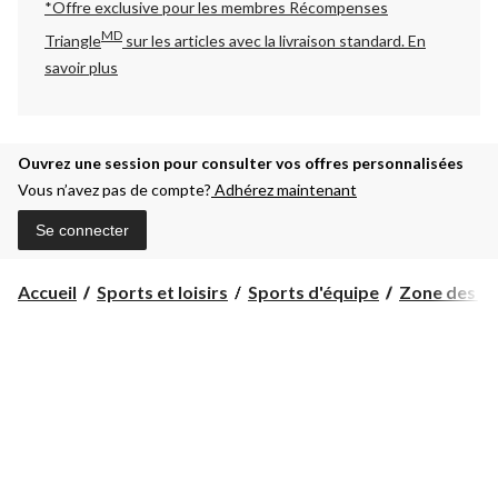
*Offre exclusive pour les membres Récompenses
MD
Triangle
sur les articles avec la livraison standard.
En
savoir plus
Ouvrez une session pour consulter vos offres personnalisées
Vous n’avez pas de compte?
Adhérez maintenant
Se connecter
Accueil
Sports et loisirs
Sports d'équipe
Zone des pa