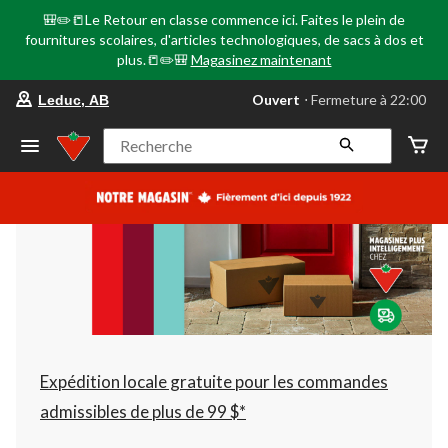
🎒✏️📒Le Retour en classe commence ici. Faites le plein de
fournitures scolaires, d'articles technologiques, de sacs à dos et
plus.📒✏️🎒
Magasinez maintenant
votre
Ouvert
⋅ Fermeture à 22:00
Leduc, AB
magasin
préféré
est
Recherche
Leduc,
AB,
courament
Ouvert,
Fermeture
à
à
22:00
cliquer
pour
changer
Expédition locale gratuite pour les commandes
admissibles de plus de 99 $*