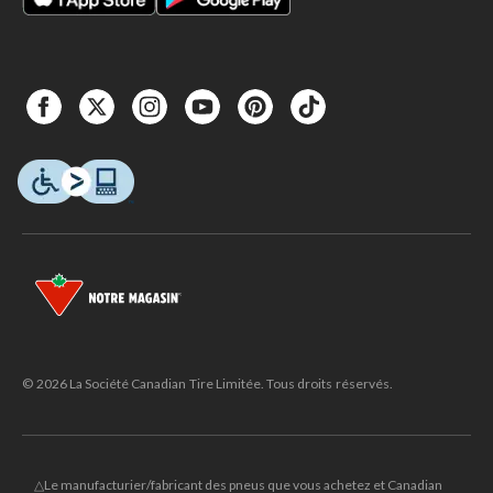
© 2026 La Société Canadian Tire Limitée. Tous droits réservés.
△Le manufacturier/fabricant des pneus que vous achetez et Canadian