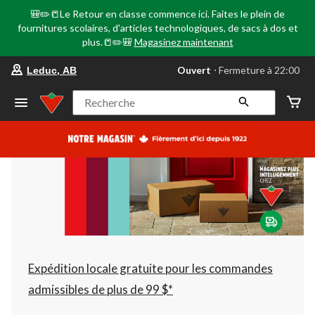
🎒✏️📒Le Retour en classe commence ici. Faites le plein de
fournitures scolaires, d'articles technologiques, de sacs à dos et
plus.📒✏️🎒
Magasinez maintenant
votre
Ouvert
⋅ Fermeture à 22:00
Leduc, AB
magasin
préféré
est
Recherche
Leduc,
AB,
courament
Ouvert,
Fermeture
à
à
22:00
cliquer
pour
changer
Expédition locale gratuite pour les commandes
admissibles de plus de 99 $*