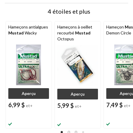
4 étoiles et plus
Hameçons antialgues
Hameçons à oeillet
Hameçon
Mus
Mustad
Wacky
recourbé
Mustad
Demon Circle
Octopus
Aperçu
Aperç
Aperçu
6,99 $
7,49 $
5,99 $
et+
et+
et+