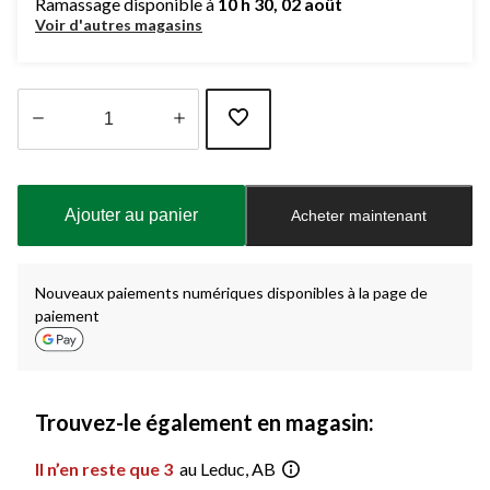
Ramassage disponible à
10 h 30, 02 août
Voir d'autres magasins
Quantité
mise
à
Ajouter au panier
Acheter maintenant
jour
à
1
Nouveaux paiements numériques disponibles à la page de
paiement
Trouvez-le également en magasin:
Il n’en reste que 3
au Leduc, AB