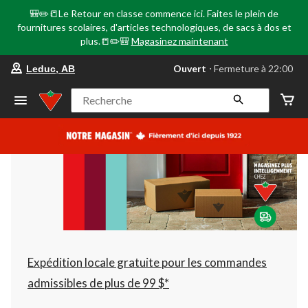
🎒✏️📒Le Retour en classe commence ici. Faites le plein de
fournitures scolaires, d'articles technologiques, de sacs à dos et
plus.📒✏️🎒
Magasinez maintenant
votre
Ouvert
⋅ Fermeture à 22:00
Leduc, AB
magasin
préféré
est
Recherche
Leduc,
AB,
courament
Ouvert,
Fermeture
à
à
22:00
cliquer
pour
changer
Expédition locale gratuite pour les commandes
admissibles de plus de 99 $*