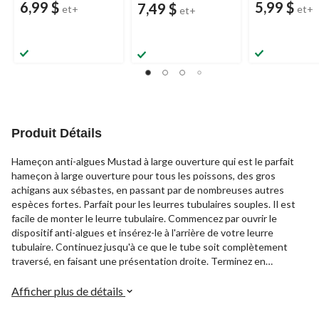
6,99 $
5,99 $
7,49 $
et+
et+
et+
Produit Détails
Hameçon anti-algues Mustad à large ouverture qui est le parfait
hameçon à large ouverture pour tous les poissons, des gros
achigans aux sébastes, en passant par de nombreuses autres
espèces fortes. Parfait pour les leurres tubulaires souples. Il est
facile de monter le leurre tubulaire. Commencez par ouvrir le
dispositif anti-algues et insérez-le à l'arrière de votre leurre
tubulaire. Continuez jusqu'à ce que le tube soit complètement
traversé, en faisant une présentation droite. Terminez en
remettant le dispositif anti-algues sur le point de l'hameçon, jamais
sur l'ardillon. Présente un fini nickel noir.
Afficher plus de détails