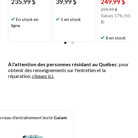
235,99 $
39,99 $
249,99 $
prix
299,99 $
était
Rabais 17% (50.00
En stock en
5 en stock
299,99 $
$)
ligne
6 en stock
À l'attention des personnes résidant au Québec
: pour
obtenir des renseignements sur l'entretien et la
réparation,
cliquez ici.
rceau d'entraînement lesté
Gaiam