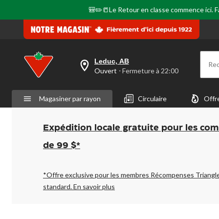
🎒✏️📒Le Retour en classe commence ici. Fai
Leduc, AB
Re
votre
Ouvert
⋅ Fermeture à 22:00
magasin
préféré
est
Magasiner par rayon
Circulaire
Offr
Leduc,
AB,
courament
Ouvert,
Expédition locale gratuite pour les co
Fermeture
à
de 99 $*
à
22:00
cliquer
pour
*Offre exclusive pour les membres Récompenses Triangl
changer
standard.
En savoir plus