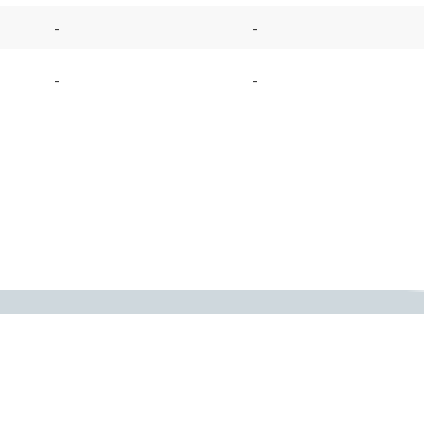
-
-
-
-