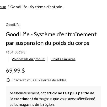
GoodLife
raux
GoodLife - Système d'entraîn...
-
Système
d'entraînement
par
GoodLife
suspension
GoodLife - Système d'entraînement
du
poids
par suspension du poids du corps
du
corps
#184-0863-8
Voir détails du produit
Objets similaires
69,99 $
Inscrivez-vous aux alertes de soldes
Malheureusement, cet article
ne fait plus partie de
l
’assortiment
du magasin que vous avez sélectionné
et les magasins de la région.