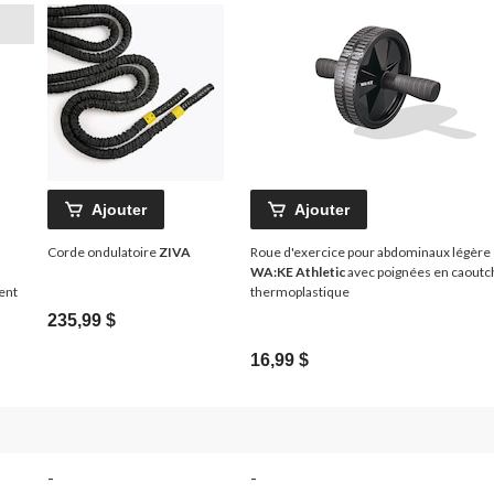
Ajouter
Ajouter
Corde ondulatoire
ZIVA
Roue d'exercice pour abdominaux légère
WA:KE Athletic
avec poignées en caout
ent
thermoplastique
235,99 $
16,99 $
-
-