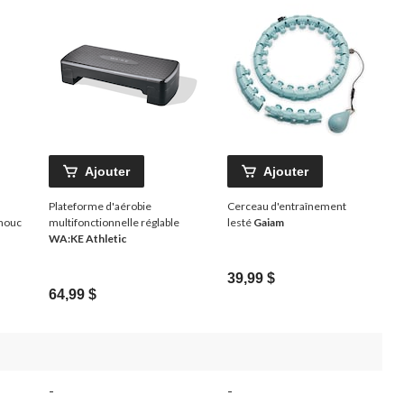
Ajouter
Ajouter
Plateforme d'aérobie
Cerceau d'entraînement
chouc
multifonctionnelle réglable
lesté
Gaiam
WA:KE Athletic
39,99 $
64,99 $
-
-