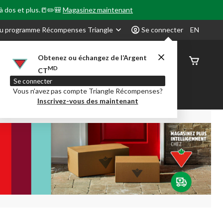
 à dos et plus.📒✏️🎒
Magasinez maintenant
u programme Récompenses Triangle
Se connecter
EN
Obtenez ou échangez de l’Argent
État de
MD
CT
command
Se connecter
Vous n’avez pas compte Triangle Récompenses?
our en Classe
Party City
Centre-auto
Inscrivez-vous des maintenant