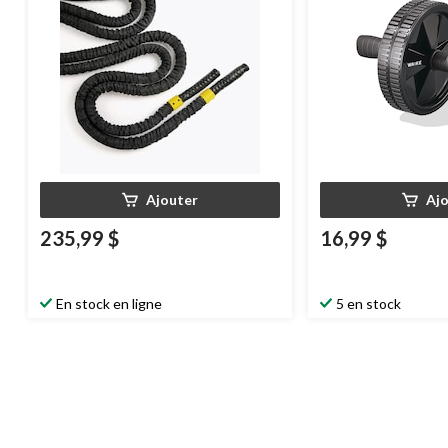
Ajouter
Aj
235,99 $
16,99 $
En stock en ligne
5 en stock