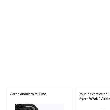
Corde ondulatoire
ZIVA
Roue d'exercice po
légère
WA:KE Athle
en caoutchouc ther