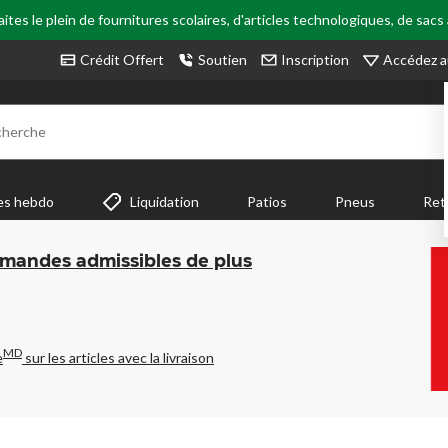
tes le plein de fournitures scolaires, d'articles technologiques, de sacs
Accédez a
Crédit Offert
Soutien
Inscription
cherche
es hebdo
Liquidation
Patios
Pneus
Ret
mmandes admissibles de plus
MD
e
sur les articles avec la livraison