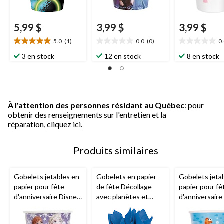
5,99 $
3,99 $
3,99 $
5.0
(1)
0.0
(0)
0
5.0
0.0
0.0
étoile(s)
étoile(s)
étoile(s)
3 en stock
12 en stock
8 en stock
sur
sur
sur
5.
5.
5.
1
évaluation
À l'attention des personnes résidant au Québec
: pour
obtenir des renseignements sur l'entretien et la
réparation,
cliquez ici.
Produits similaires
Gobelets jetables en
Gobelets en papier
Gobelets jeta
papier pour fête
de fête Décollage
papier pour fê
d'anniversaire Disney
avec planètes et
d'anniversaire
La Reine des neiges,
étoiles, bleu, 9 oz,
Shark, bleu/ja
bleu, 9 oz, paq. 8
paq. 8
oz, paq. 8