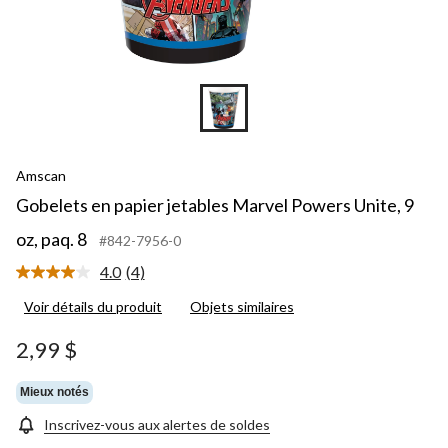
Amscan
Gobelets en papier jetables Marvel Powers Unite, 9
oz, paq. 8
#842-7956-0
4.0
(4)
Lire
les
Voir détails du produit
Objets similaires
4
commentaires.
Lien
2,99 $
vers
la
même
Mieux notés
page.
Inscrivez-vous aux alertes de soldes