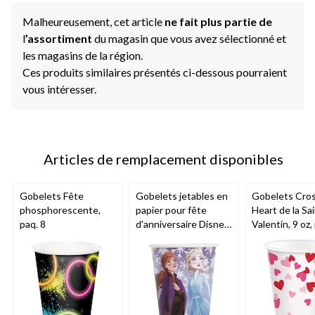
Malheureusement, cet article
ne fait plus partie de
l
’assortiment
du magasin que vous avez sélectionné et
les magasins de la région.
Ces produits similaires présentés ci-dessous pourraient
vous intéresser.
Articles de remplacement disponibles
Gobelets Fête
Gobelets jetables en
Gobelets Cro
phosphorescente,
papier pour fête
Heart de la Sai
paq. 8
d'anniversaire Disney
Valentin, 9 oz,
La Reine des neiges,
bleu, 9 oz, paq. 8