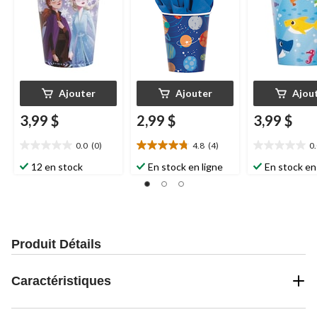
Ajouter
Ajouter
Ajou
3,99 $
2,99 $
3,99 $
0.0
(0)
4.8
(4)
0
0.0
4.8
0.0
étoile(s)
étoile(s)
étoile(s)
12 en stock
En stock en ligne
En stock en
sur
sur
sur
5.
5.
5.
4
évaluations
Produit Détails
Caractéristiques