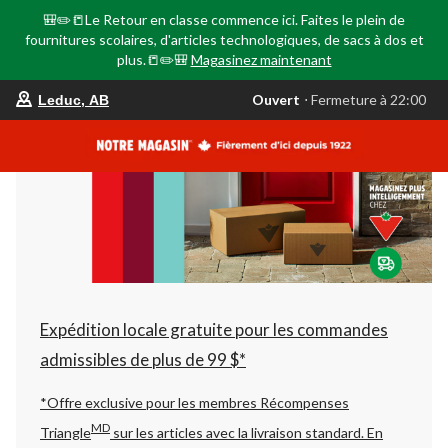
🎒✏️📒Le Retour en classe commence ici. Faites le plein de
fournitures scolaires, d'articles technologiques, de sacs à dos et
plus.📒✏️🎒
Magasinez maintenant
votre
Ouvert
⋅ Fermeture à 22:00
Leduc, AB
magasin
préféré
est
Leduc,
AB,
courament
Ouvert,
Fermeture
à
à
22:00
cliquer
pour
changer
Expédition locale gratuite pour les commandes
admissibles de plus de 99 $*
*Offre exclusive pour les membres Récompenses
MD
Triangle
sur les articles avec la livraison standard.
En