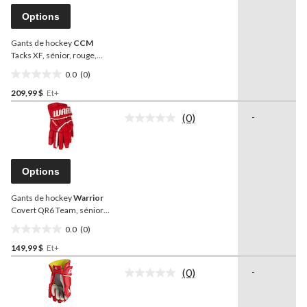
ce
produit.
Options
Lien
vers
Gants de hockey
CCM
la
même
Tacks XF, sénior, rouge,
page.
choix de tailles
0.0
(0)
0.0
209,99 $
Et+
étoile(s)
sur
(0)
-
5.
Aucune
cote
pour
ce
produit.
Options
Lien
vers
Gants de hockey
Warrior
la
même
Covert QR6 Team, sénior,
page.
rouge, choix de tailles
0.0
(0)
0.0
149,99 $
Et+
étoile(s)
sur
(0)
-
5.
Aucune
cote
pour