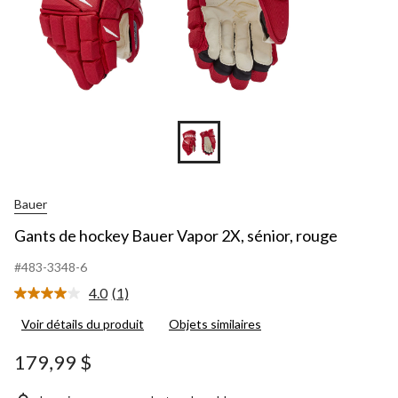
Bauer
Gants de hockey Bauer Vapor 2X, sénior, rouge
#483-3348-6
4.0
(1)
Lire
1
Voir détails du produit
Objets similaires
commentaire.
Lien
vers
179,99 $
la
même