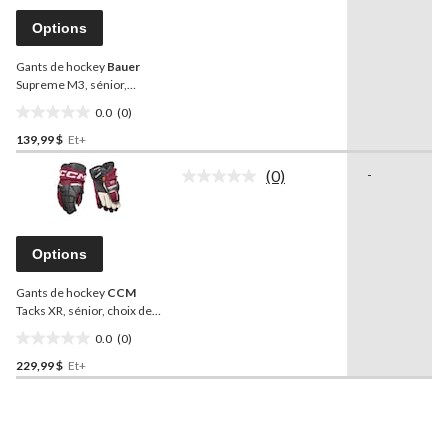
ce
produit.
Options
Lien
vers
Gants de hockey
Bauer
la
même
Supreme M3, sénior,
page.
rouge, choix de tailles
0.0
(0)
0.0
139,99 $
Et+
étoile(s)
sur
(0)
-
5.
Aucune
cote
pour
ce
produit.
Options
Lien
vers
Gants de hockey
CCM
la
même
Tacks XR, sénior, choix de
page.
couleurs et de tailles
0.0
(0)
0.0
229,99 $
Et+
étoile(s)
sur
5.