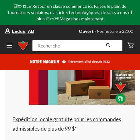
🎒✏️📒Le Retour en classe commence ici. Faites le plein de
fournitures scolaires, d'articles technologiques, de sacs à dos et
plus.📒✏️🎒
Magasinez maintenant
votre
Ouvert
⋅ Fermeture à 22:00
Leduc, AB
magasin
préféré
est
Recherche
Leduc,
AB,
courament
Ouvert,
Fermeture
à
à
22:00
cliquer
pour
changer
Expédition locale gratuite pour les commandes
admissibles de plus de 99 $*