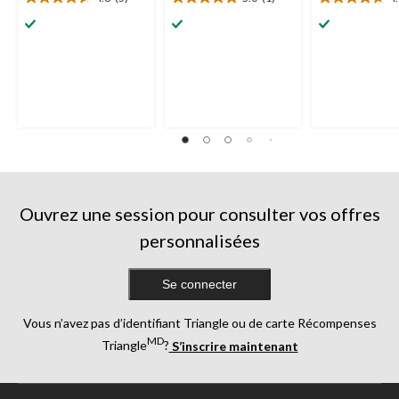
4.6
5.0
4.7
étoile(s)
étoile(s)
étoile(s)
sur
sur
sur
5.
5.
5.
5
1
11
évaluations
évaluation
évaluations
Ouvrez une session pour consulter vos offres
personnalisées
Se connecter
Vous n’avez pas d’identifiant Triangle ou de carte Récompenses
MD
Triangle
?
S’inscrire maintenant