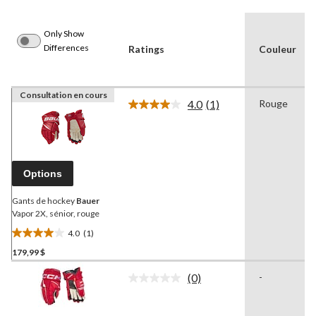
Only Show
Differences
Ratings
Couleur
Consultation en cours
4.0
(1)
Rouge
Lire
1
commentaire.
Lien
vers
la
Options
même
page.
Gants de hockey
Bauer
Vapor 2X, sénior, rouge
4.0
(1)
4.0
179,99 $
étoile(s)
sur
(0)
-
5.
Aucune
cote
1
pour
évaluation