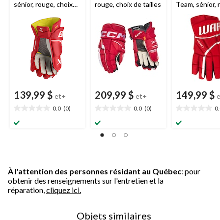
sénior, rouge, choix
rouge, choix de tailles
Team, sénior, 
de tailles
choix de taille
139,99 $
209,99 $
149,99 $
et+
et+
0.0
(0)
0.0
(0)
0
0.0
0.0
0.0
étoile(s)
étoile(s)
étoile(s)
sur
sur
sur
5.
5.
5.
À l'attention des personnes résidant au Québec
: pour
obtenir des renseignements sur l'entretien et la
réparation,
cliquez ici.
Objets similaires