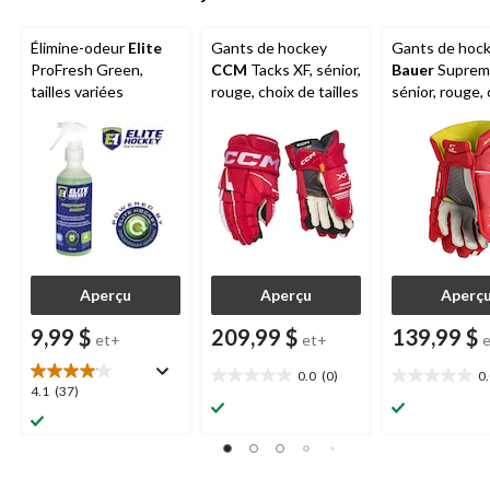
Élimine-odeur
Elite
Gants de hockey
Gants de hoc
ProFresh Green,
CCM
Tacks XF, sénior,
Bauer
Suprem
tailles variées
rouge, choix de tailles
sénior, rouge, 
de tailles
Aperçu
Aperçu
Aperç
9,99 $
209,99 $
139,99 $
et+
et+
0.0
(0)
0
0.0
0.0
4.1
4.1
(37)
étoile(s)
étoile(s)
étoile(s)
sur
sur
sur
5.
5.
5.
37