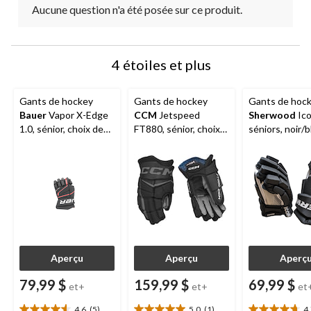
Aucune question n'a été posée sur ce produit.
4 étoiles et plus
Gants de hockey
Gants de hockey
Gants de hoc
Bauer
Vapor X-Edge
CCM
Jetspeed
Sherwood
Ico
1.0, sénior, choix de
FT880, sénior, choix
séniors, noir/b
tailles et couleurs
de tailles et de
choix de taille
couleurs
Aperçu
Aperçu
Aperç
79,99 $
159,99 $
69,99 $
et+
et+
et
4.6
(5)
5.0
(1)
4