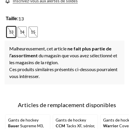
page.
Inscrivez-vous aux alertes de soldes
13
Taille:
13
14
15
Malheureusement, cet article
ne fait plus partie de
l
’assortiment
du magasin que vous avez sélectionné et
les magasins de la région.
Ces produits similaires présentés ci-dessous pourraient
vous intéresser.
Articles de remplacement disponibles
Gants de hockey
Gants de hockey
Gants de hoc
Bauer
Supreme M3,
CCM
Tacks XF, sénior,
Warrior
Cove