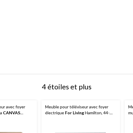
4 étoiles et plus
eur avec foyer
Meuble pour téléviseur avec foyer
Me
ia
CANVAS
électrique
For Living
Hamilton, 44-
mu
0 W,
1/2 po, 1 500 W, brun cappuccino
C
ise, brun
W,