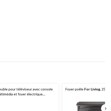
uble pour téléviseur avec console
Foyer poêle
For Living
, 25 po
ltimédia et foyer électrique
ANVAS
Abbotstford, 60 po, 1 400
 télécommande comprise, brun