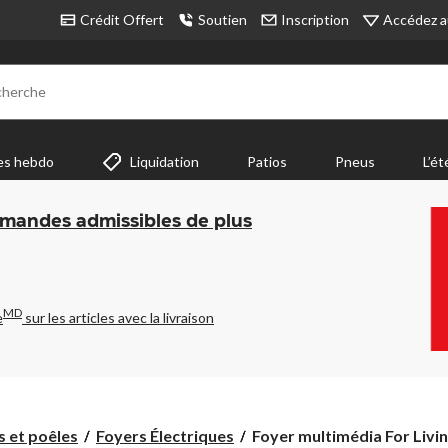
Accédez a
Crédit Offert
Soutien
Inscription
cherche
es hebdo
Liquidation
Patios
Pneus
L’ét
mmandes admissibles de plus
MD
e
sur les articles avec la livraison
Foyer
s et poêles
Foyers Électriques
Foyer multimédia For Livi