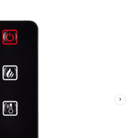
multimédia
For
Living