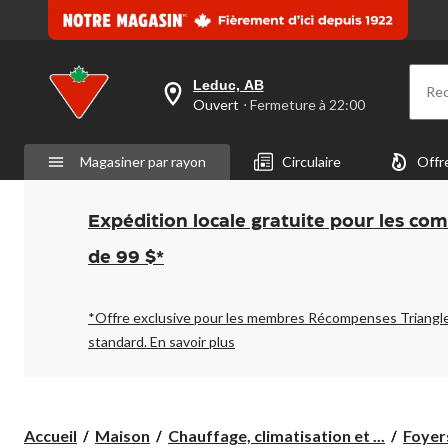
Leduc, AB
Re
votre
Ouvert
⋅ Fermeture à 22:00
magasin
préféré
est
Magasiner par rayon
Circulaire
Offr
Leduc,
AB,
courament
Ouvert,
Expédition locale gratuite pour les co
Fermeture
à
de 99 $*
à
22:00
cliquer
pour
*Offre exclusive pour les membres Récompenses Triangl
changer
standard.
En savoir plus
Accueil
Maison
Chauffage, climatisation et ...
Foyer