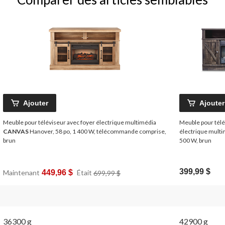
Ajouter
Ajouter
Meuble pour téléviseur avec foyer électrique multimédia
Meuble pour télé
CANVAS
Hanover, 58 po, 1 400 W, télécommande comprise,
électrique multim
brun
500 W, brun
Prix
399,99 $
Maintenant
449,96 $
Était
699,99 $
Était
699,99 $
36300 g
42900 g