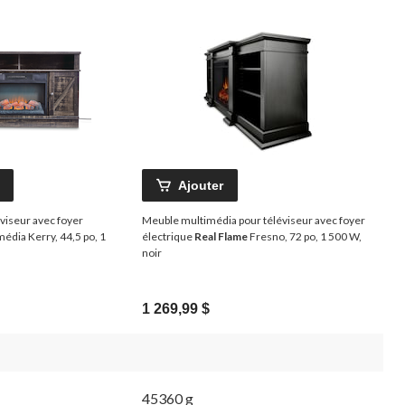
Ajouter
viseur avec foyer
Meuble multimédia pour téléviseur avec foyer
édia Kerry, 44,5 po, 1
électrique
Real Flame
Fresno, 72 po, 1 500 W,
noir
1 269,99 $
45360 g