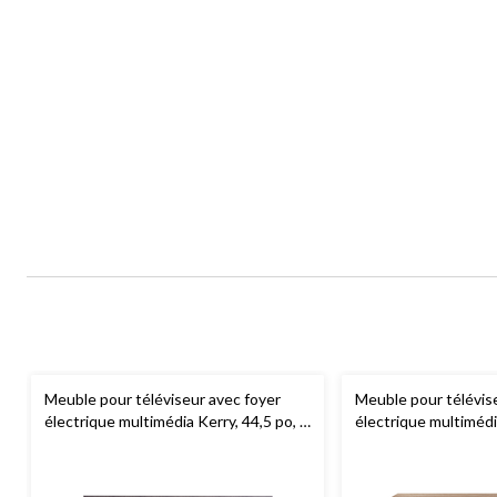
Meuble pour téléviseur avec foyer
Meuble pour télévis
électrique multimédia Kerry, 44,5 po, 1
électrique multiméd
500 W, brun
Hanover, 58 po, 1 40
télécommande compr