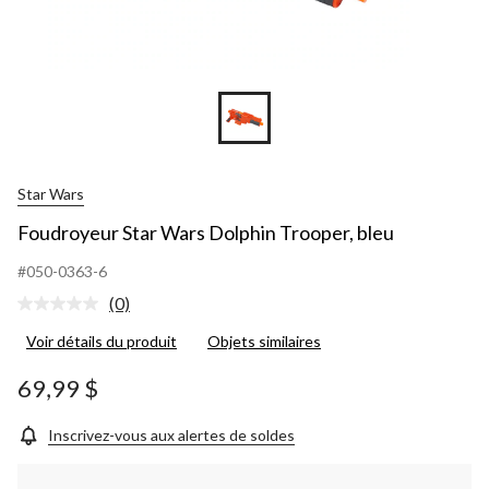
Star Wars
Foudroyeur Star Wars Dolphin Trooper, bleu
#050-0363-6
(0)
Aucune
cote
Voir détails du produit
Objets similaires
pour
ce
produit.
69,99 $
Lien
vers
la
Inscrivez-vous aux alertes de soldes
même
page.