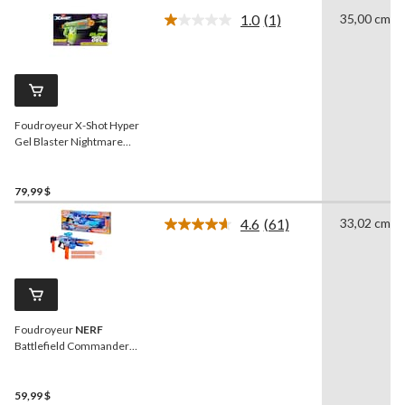
1.0
(1)
35,00 cm
Lire
1
commentaire.
Lien
vers
la
même
Foudroyeur X-Shot Hyper
page.
Gel Blaster Nightmare
luminescent
79,99 $
4.6
(61)
33,02 cm
Lire
les
61
commentaires.
Lien
vers
la
Foudroyeur
NERF
même
page.
Battlefield Commander
motorisé pour 8 ans et plus
59,99 $