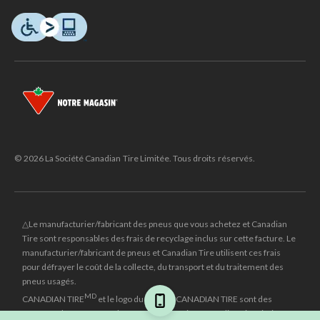
© 2026 La Société Canadian Tire Limitée. Tous droits réservés.
△Le manufacturier/fabricant des pneus que vous achetez et Canadian
Tire sont responsables des frais de recyclage inclus sur cette facture. Le
manufacturier/fabricant de pneus et Canadian Tire utilisent ces frais
pour défrayer le coût de la collecte, du transport et du traitement des
pneus usagés.
MD
CANADIAN TIRE
et le logo du triangle CANADIAN TIRE sont des
marques de commerce déposées de la Société Canadian Tire Limitée.