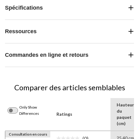
Spécifications
Ressources
Commandes en ligne et retours
Comparer des articles semblables
Hauteur
Only Show
du
Differences
Ratings
paquet
(cm)
Consultation en cours
(0)
25,40 cm