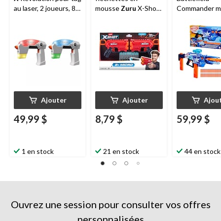
au laser, 2 joueurs, 8
mousse
Zuru
X-Shot
Commander mo
ans et plus, paq. 2
Micro, comprend 16
pour 8 ans et 
fléchettes, paq. 2, 8
ans et plus
Ajouter
Ajouter
Ajou
49,99 $
8,79 $
59,99 $
1 en stock
21 en stock
44 en stock
Ouvrez une session pour consulter vos offres
personnalisées