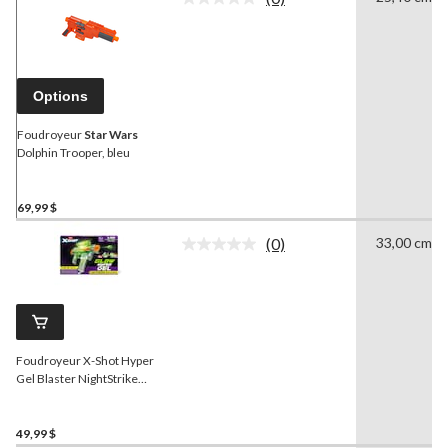
Aucune
cote
pour
ce
produit.
Lien
Options
vers
la
même
Foudroyeur
Star Wars
page.
Dolphin Trooper, bleu
69,99 $
(0)
33,00 cm
Aucune
cote
pour
ce
produit.
Lien
vers
Foudroyeur X-Shot Hyper
la
même
Gel Blaster NightStrike
page.
luminescent
49,99 $