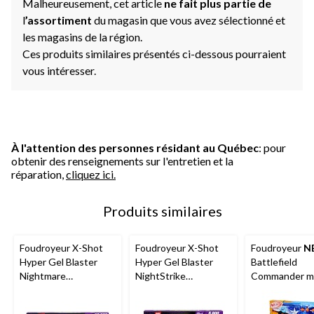
Malheureusement, cet article
ne fait plus partie de
l
’assortiment
du magasin que vous avez sélectionné et
les magasins de la région.
Ces produits similaires présentés ci-dessous pourraient
vous intéresser.
À l'attention des personnes résidant au Québec
: pour
obtenir des renseignements sur l'entretien et la
réparation,
cliquez ici.
Produits similaires
Foudroyeur X-Shot
Foudroyeur X-Shot
Foudroyeur
N
Hyper Gel Blaster
Hyper Gel Blaster
Battlefield
Nightmare
NightStrike
Commander mo
luminescent
luminescent
pour 8 ans et 