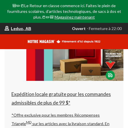
🎒✏️📒Le Retour en classe commence ici. Faites le plein de
fournitures scolaires, d'articles technologiques, de sacs à dos et
plus.📒✏️🎒
Magasinez maintenant
votre
Ouvert
⋅ Fermeture à 22:00
Leduc, AB
magasin
préféré
est
Leduc,
AB,
courament
Ouvert,
Fermeture
à
à
22:00
cliquer
pour
changer
Expédition locale gratuite pour les commandes
admissibles de plus de 99 $*
*Offre exclusive pour les membres Récompenses
MD
Triangle
sur les articles avec la livraison standard.
En