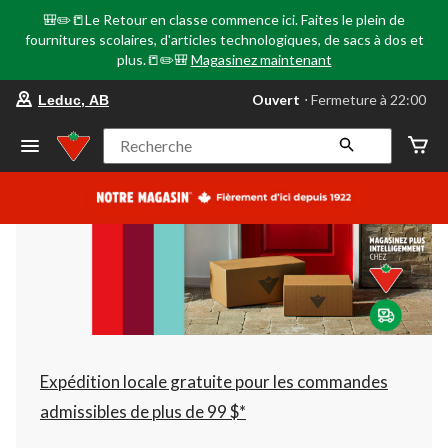
🎒✏️📒Le Retour en classe commence ici. Faites le plein de
fournitures scolaires, d'articles technologiques, de sacs à dos et
plus.📒✏️🎒
Magasinez maintenant
votre
Ouvert
⋅ Fermeture à 22:00
Leduc, AB
magasin
préféré
est
Recherche
Leduc,
AB,
courament
Ouvert,
Fermeture
à
à
22:00
cliquer
pour
changer
Expédition locale gratuite pour les commandes
admissibles de plus de 99 $*