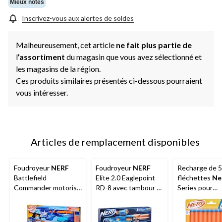
Mieux notés
Inscrivez-vous aux alertes de soldes
Malheureusement, cet article
ne fait plus partie de
l
’assortiment
du magasin que vous avez sélectionné et
les magasins de la région.
Ces produits similaires présentés ci-dessous pourraient
vous intéresser.
Articles de remplacement disponibles
Foudroyeur
NERF
Foudroyeur
NERF
Recharge de 
Battlefield
Elite 2.0 Eaglepoint
fléchettes
Ne
Commander motorisé
RD-8 avec tambour à
Series pour
pour 8 ans et plus
8 fléchettes, lunette
foudroyeurs N
et canon amovibles,
Series
16 fléchettes, 8 ans