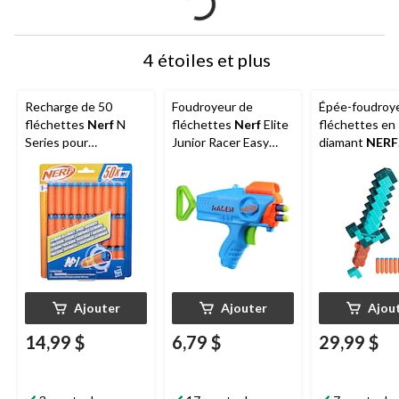
4 étoiles et plus
Recharge de 50
Foudroyeur de
Épée-foudroy
fléchettes
Nerf
N
fléchettes
Nerf
Elite
fléchettes en
Series pour
Junior Racer Easy
diamant
NERF
foudroyeurs Nerf N
Play, comprend 4
Minecraft, co
Series
fléchettes, 6 ans et
8 fléchettes 
plus
Ajouter
Ajouter
Ajou
14,99 $
6,79 $
29,99 $