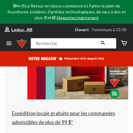
🎒✏️📒Le Retour en classe commence ici. Faites le plein de
fournitures scolaires, d'articles technologiques, de sacs à dos et
plus.📒✏️🎒
Magasinez maintenant
votre
Ouvert
⋅ Fermeture à 22:00
Leduc, AB
magasin
préféré
est
Recherche
Leduc,
AB,
courament
Ouvert,
Fermeture
à
à
22:00
cliquer
pour
changer
Expédition locale gratuite pour les commandes
admissibles de plus de 99 $*