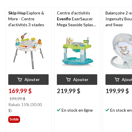
Skip Hop
Explore &
Centre d'activités
Balançoire 2-
More - Centre
Evenflo
ExerSaucer
Ingenuity Bo
d'activités 3 stades
Mega Seaside Splash,
and Sway
bleu
Ajouter
Ajouter
Ajou
169,99 $
219,99 $
199,99 $
prix
199,99 $
était
Rabais 15% (30.00
199,99 $
En stock en ligne
En stock en
$)
Solde