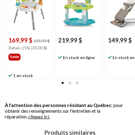
169,99 $
219,99 $
149,99 $
prix
199,99 $
était
Rabais 15% (30.00 $)
199,99 $
Solde
En stock en ligne
En stock en
1 en stock
À l'attention des personnes résidant au Québec
: pour
obtenir des renseignements sur l'entretien et la
réparation,
cliquez ici.
Produits similaires