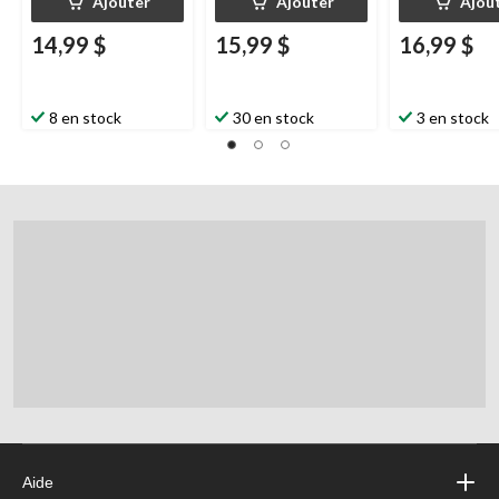
Ajouter
Ajouter
Ajou
14,99 $
15,99 $
16,99 $
8 en stock
30 en stock
3 en stock
Aide