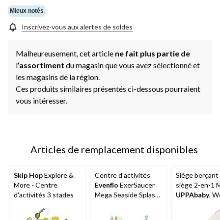
Mieux notés
Inscrivez-vous aux alertes de soldes
Malheureusement, cet article
ne fait plus partie de
l
’assortiment
du magasin que vous avez sélectionné et
les magasins de la région.
Ces produits similaires présentés ci-dessous pourraient
vous intéresser.
Articles de remplacement disponibles
Skip Hop
Explore &
Centre d'activités
Siège berçant
More - Centre
Evenflo
ExerSaucer
siège 2-en-1 M
d'activités 3 stades
Mega Seaside Splash,
UPPAbaby
, We
bleu
mélange taup