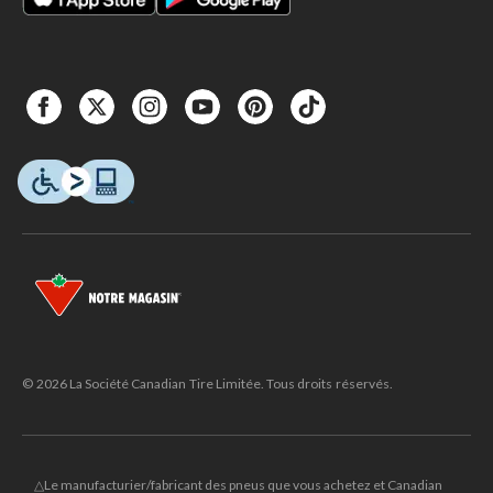
© 2026 La Société Canadian Tire Limitée. Tous droits réservés.
△Le manufacturier/fabricant des pneus que vous achetez et Canadian