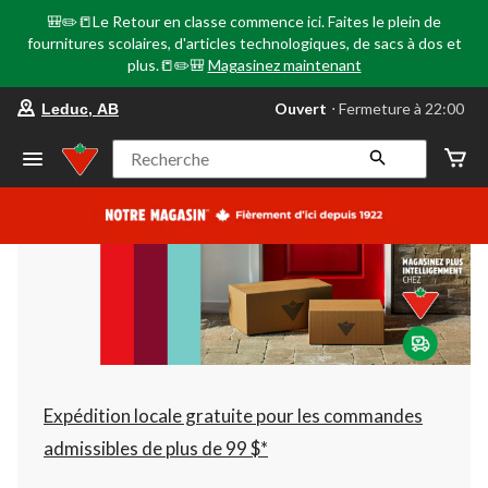
🎒✏️📒Le Retour en classe commence ici. Faites le plein de
fournitures scolaires, d'articles technologiques, de sacs à dos et
plus.📒✏️🎒
Magasinez maintenant
votre
Ouvert
⋅ Fermeture à 22:00
Leduc, AB
magasin
préféré
est
Recherche
Leduc,
AB,
courament
Ouvert,
Fermeture
à
à
22:00
cliquer
pour
changer
Expédition locale gratuite pour les commandes
admissibles de plus de 99 $*