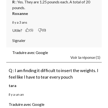
R :
 Yes. They are 1.25 pounds each. A total of 20 
pounds.
Roxanne
il y a 3 ans
Utile?
(5)
(0)
Signaler
Traduire avec Google
Voir la réponse (1)
Q : I am finding it difficult to insert the weights. I
feel like I have to tear every pouch
tara
il y a un an
Traduire avec Google