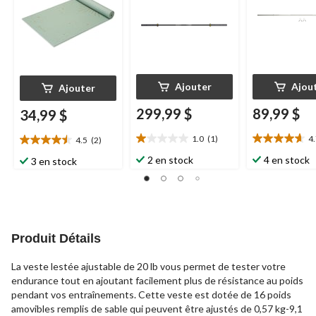
Ajouter
Ajou
Ajouter
299,99 $
89,99 $
34,99 $
1.0
(1)
4
4.5
(2)
1.0
4.7
4.5
étoile(s)
étoile(s)
étoile(s)
2 en stock
4 en stock
3 en stock
sur
sur
sur
5.
5.
5.
1
6
2
évaluation
évaluations
évaluations
Produit Détails
La veste lestée ajustable de 20 lb vous permet de tester votre
endurance tout en ajoutant facilement plus de résistance au poids
pendant vos entraînements. Cette veste est dotée de 16 poids
amovibles remplis de sable qui peuvent être ajustés de 0,57 kg-9,1