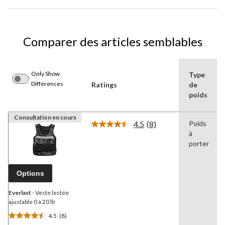
Comparer des articles semblables
Only Show
Type
Differences
Ratings
de
poids
Consultation en cours
4.5
(8)
Poids
Lire
à
les
8
porter
commentaires.
Lien
vers
Options
la
même
page.
Everlast
- Veste lestée
ajustable 0 à 20 lb
4.5
(8)
4.5