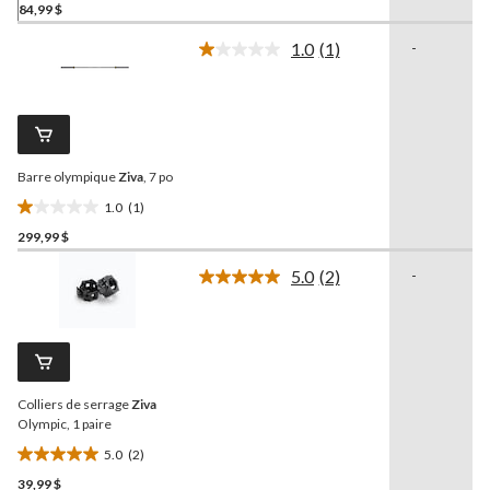
84,99 $
étoile(s)
sur
1.0
(1)
-
5.
Lire
1
8
commentaire.
évaluations
Lien
vers
la
même
Barre olympique
Ziva
, 7 po
page.
1.0
(1)
1.0
299,99 $
étoile(s)
sur
5.0
(2)
-
5.
Lire
les
1
2
évaluation
commentaires.
Lien
vers
la
Colliers de serrage
Ziva
même
page.
Olympic, 1 paire
5.0
(2)
5.0
39,99 $
étoile(s)