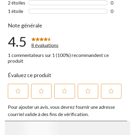
2 étoiles
étoiles
0
0 commentai
1 étoile
étoiles
0
0 commentai
Note générale
4.5
8 évaluations
1 commentateurs sur 1 (100%) recommandent ce
produit
Évaluez ce produit
Sélectionnez
Sélectionnez
Sélectionnez
Sélectionnez
Sélectionnez
Pour ajouter un avis, vous devrez fournir une adresse
pour
pour
pour
pour
pour
évaluer
évaluer
évaluer
évaluer
évaluer
courriel valide à des fins de vérification.
l'article
l'article
l'article
l'article
l'article
à
à
à
à
à
1
2
3
4
5