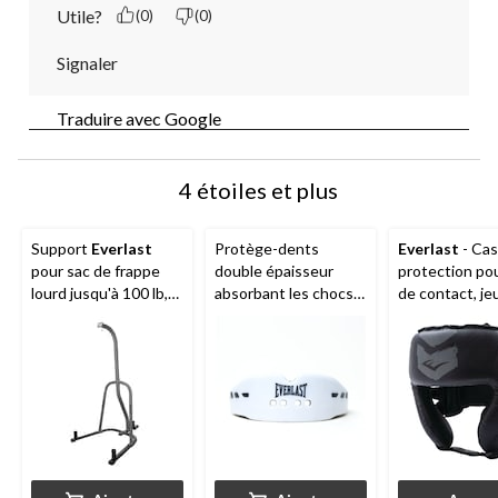
Utile?
(0)
(0)
Signaler
Traduire avec Google
4 étoiles et plus
Support
Everlast
Protège-dents
Everlast
- Ca
pour sac de frappe
double épaisseur
protection po
lourd jusqu'à 100 lb,
absorbant les chocs
de contact, j
taille de 86,2 po
Everlast
Evershield