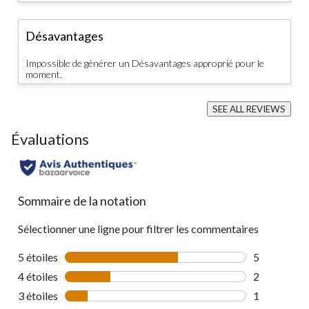
Désavantages
Impossible de générer un Désavantages approprié pour le
moment.
SEE ALL REVIEWS
Click
to
Évaluations
go
to
all
reviews
Sommaire de la notation
Sélectionner une ligne pour filtrer les commentaires
5 étoiles
étoiles
5
5 commentai
4 étoiles
étoiles
2
2 commentai
3 étoiles
étoiles
1
1 commentai