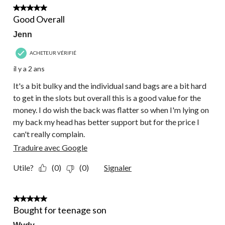
4 étoile(s) sur 5.
Good Overall
Jenn
ACHETEUR VÉRIFIÉ
il y a 2 ans
It's a bit bulky and the individual sand bags are a bit hard
to get in the slots but overall this is a good value for the
money. I do wish the back was flatter so when I'm lying on
my back my head has better support but for the price I
can't really complain.
Traduire avec Google
Utile?
(0)
(0)
Signaler
4 étoile(s) sur 5.
Bought for teenage son