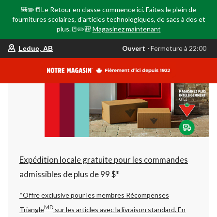
🎒✏️📒Le Retour en classe commence ici. Faites le plein de
fournitures scolaires, d'articles technologiques, de sacs à dos et
plus.📒✏️🎒
Magasinez maintenant
votre
Ouvert
⋅ Fermeture à 22:00
Leduc, AB
magasin
préféré
est
Leduc,
AB,
courament
Ouvert,
Fermeture
à
à
22:00
cliquer
pour
changer
Expédition locale gratuite pour les commandes
admissibles de plus de 99 $*
*Offre exclusive pour les membres Récompenses
MD
Triangle
sur les articles avec la livraison standard.
En