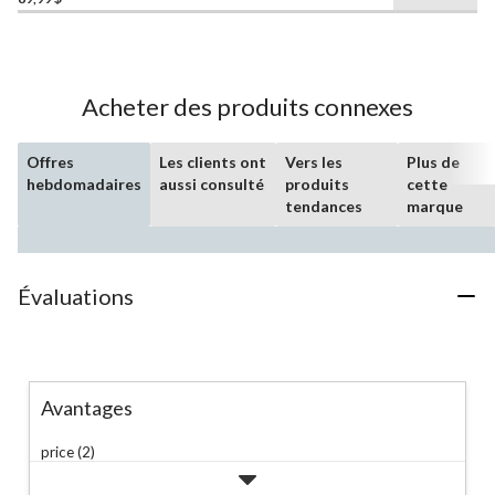
étoile(s)
sur
5.
6
évaluations
Acheter des produits connexes
Offres
Les clients ont
Vers les
Plus de
hebdomadaires
aussi consulté
produits
cette
tendances
marque
Évaluations
Avantages
price (2)