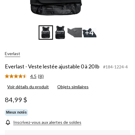
+4
Everlast
Everlast - Veste lestée ajustable 0 à 20 lb
#184-1224-4
4.5
(8)
Lire
les
Voir détails du produit
Objets similaires
8
commentaires.
Lien
84,99 $
vers
la
même
Mieux notés
page.
Inscrivez-vous aux alertes de soldes