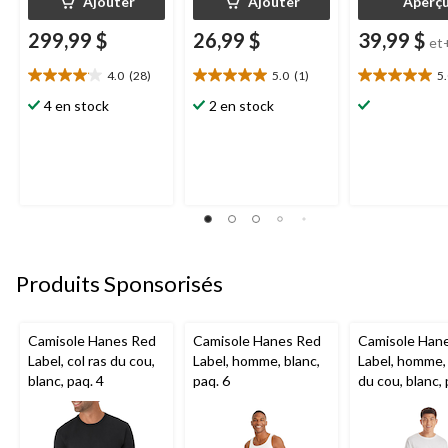
Ajouter
Ajouter
Aperç
299,99 $
26,99 $
39,99 $
et
4.0
(28)
5.0
(1)
5
4.0
5.0
5.0
étoile(s)
étoile(s)
étoile(s)
4 en stock
2 en stock
sur
sur
sur
5.
5.
5.
28
1
1
évaluations
évaluation
évaluation
Produits Sponsorisés
Camisole Hanes Red
Camisole Hanes Red
Camisole Han
Label, col ras du cou,
Label, homme, blanc,
Label, homme, 
blanc, paq. 4
paq. 6
du cou, blanc, 