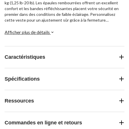
kg (1,25 lb-20 lb). Les épaules rembourrées offrent un excellent
confort et les bandes réfléchissantes placent votre sécurité en
premier dans des conditions de faible éclairage. Personnalisez
cette veste pour un ajustement sûr grâce à la fermeture
autoagrippante réglable. La pochette de 3,5 x 6,5 po rend votre
téléphone intelligent facilement accessible et visible.
Afficher plus de détails
Caractéristiques
Spécifications
Ressources
Commandes en ligne et retours