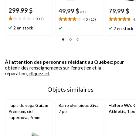
299,99 $
49,99 $
79,99 $
et+
1.0
(1)
4.0
(15)
4
1.0
4.0
4.7
étoile(s)
étoile(s)
étoile(s)
2 en stock
2 en stock
sur
sur
sur
5.
5.
5.
1
15
7
évaluation
évaluations
évaluations
À l'attention des personnes résidant au Québec
: pour
obtenir des renseignements sur l'entretien et la
réparation,
cliquez ici.
Objets similaires
Tapis de yoga
Gaiam
Barre olympique
Ziva
,
Haltère
WA:K
Premium, ciel
7 po
Athletic
, 1 po
supernova, 6 mm