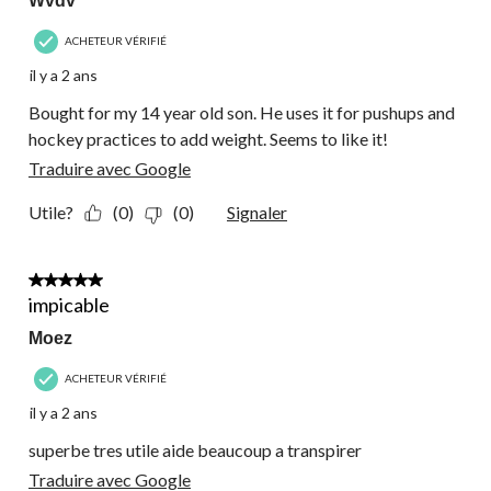
Wvdv
ACHETEUR VÉRIFIÉ
il y a 2 ans
Bought for my 14 year old son. He uses it for pushups and
hockey practices to add weight. Seems to like it!
Traduire avec Google
Utile?
(0)
(0)
Signaler
5 étoile(s) sur 5.
impicable
Moez
ACHETEUR VÉRIFIÉ
il y a 2 ans
superbe tres utile aide beaucoup a transpirer
Traduire avec Google