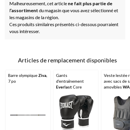
Malheureusement, cet article
ne fait plus partie de
l
’assortiment
du magasin que vous avez sélectionné et
les magasins de la région.
Ces produits similaires présentés ci-dessous pourraient
vous intéresser.
Articles de remplacement disponibles
Barre olympique
Ziva
,
Gants
Veste lestée r
7 po
d'entraînement
avec sacs de s
Everlast
Core
amovibles
WA
Athletic
, 20 l