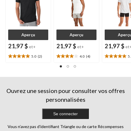
Aperçu
Aperçu
Aperç
21,97 $
21,97 $
21,97 $
et+
et+
et
5.0
(2)
4.0
(4)
5
5.0
4.0
5.0
étoile(s)
étoile(s)
étoile(s)
sur
sur
sur
5.
5.
5.
2
4
1
évaluations
évaluations
évaluation
Ouvrez une session pour consulter vos offres
personnalisées
Se connecter
Vous n’avez pas d’identifiant Triangle ou de carte Récompenses