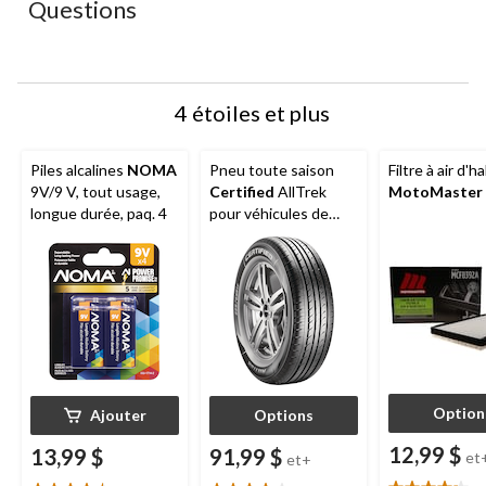
Questions
formulaire
formulaire
formulaire
formulaire
formulaire
de
de
de
de
de
soumission.
soumission.
soumission.
soumission.
soumission.
4 étoiles et plus
Piles alcalines
NOMA
Pneu toute saison
Filtre à air d'h
9V/9 V, tout usage,
Certified
AllTrek
MotoMaster
longue durée, paq. 4
pour véhicules de
tourisme et
multisegments
Option
Ajouter
Options
12,99 $
13,99 $
91,99 $
et
et+