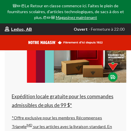
🎒✏️📒Le Retour en classe commence ici. Faites le plein de
fournitures scolaires, d'articles technologiques, de sacs à dos et
plus.📒✏️🎒
Magasinez maintenant
votre
Ouvert
⋅ Fermeture à 22:00
Leduc, AB
magasin
préféré
est
Leduc,
AB,
courament
Ouvert,
Fermeture
à
à
22:00
cliquer
pour
changer
Expédition locale gratuite pour les commandes
admissibles de plus de 99 $*
*Offre exclusive pour les membres Récompenses
MD
Triangle
sur les articles avec la livraison standard.
En