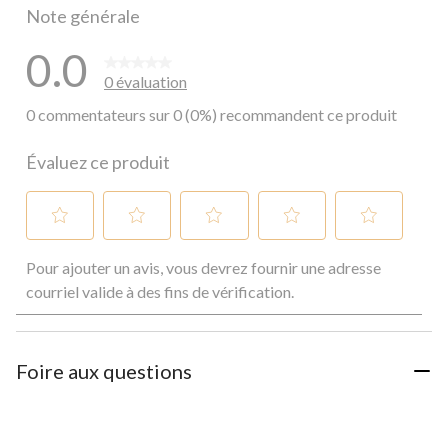
Note générale
0.0
0 évaluation
0 commentateurs sur 0 (0%) recommandent ce produit
Évaluez ce produit
Sélectionnez
Sélectionnez
Sélectionnez
Sélectionnez
Sélectionnez
Pour ajouter un avis, vous devrez fournir une adresse
pour
pour
pour
pour
pour
évaluer
évaluer
évaluer
évaluer
évaluer
courriel valide à des fins de vérification.
l'article
l'article
l'article
l'article
l'article
à
à
à
à
à
1
2
3
4
5
étoile.
étoiles.
étoiles.
étoiles.
étoiles.
Foire aux questions
Cette
Cette
Cette
Cette
Cette
action
action
action
action
action
ouvrira
ouvrira
ouvrira
ouvrira
ouvrira
le
le
le
le
le