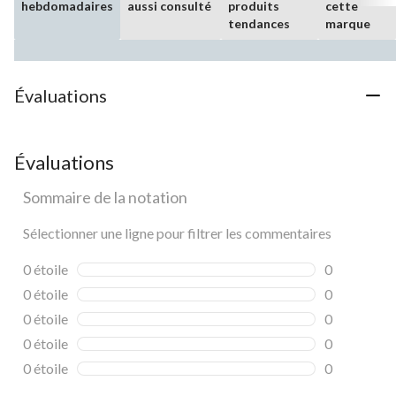
hebdomadaires
aussi consulté
produits
cette
tendances
marque
Évaluations
Évaluations
Sommaire de la notation
Sélectionner une ligne pour filtrer les commentaires
0 étoile
étoiles
0
0 commentai
0 étoile
étoiles
0
0 commentai
0 étoile
étoiles
0
0 commentai
0 étoile
étoiles
0
0 commentai
0 étoile
étoiles
0
0 commentai