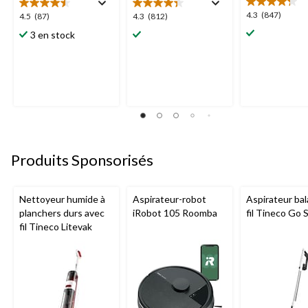
4.3
4.3
(847)
4.5
4.3
4.5
(87)
4.3
(812)
étoile(s)
étoile(s)
étoile(s)
3 en stock
sur
sur
sur
5.
5.
5.
847
87
812
évaluations
évaluations
évaluations
Produits Sponsorisés
Nettoyeur humide à
Aspirateur-robot
Aspirateur bal
planchers durs avec
iRobot 105 Roomba
fil Tineco Go S
fil Tineco Litevak