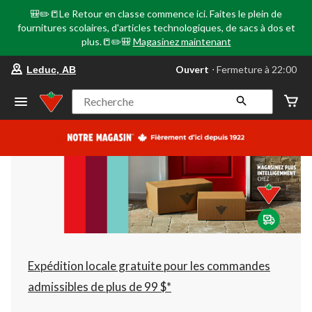
🎒✏️📒Le Retour en classe commence ici. Faites le plein de
fournitures scolaires, d'articles technologiques, de sacs à dos et
plus.📒✏️🎒
Magasinez maintenant
votre
Ouvert
⋅ Fermeture à 22:00
Leduc, AB
magasin
préféré
est
Recherche
Leduc,
AB,
courament
Ouvert,
Fermeture
à
à
22:00
cliquer
pour
changer
Expédition locale gratuite pour les commandes
admissibles de plus de 99 $*