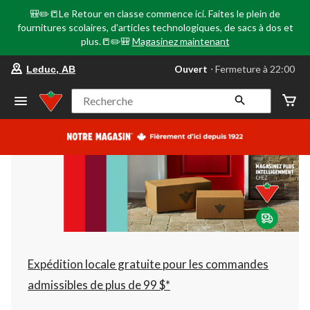
🎒✏️📒Le Retour en classe commence ici. Faites le plein de
fournitures scolaires, d'articles technologiques, de sacs à dos et
plus.📒✏️🎒
Magasinez maintenant
votre
Ouvert
⋅ Fermeture à 22:00
Leduc, AB
magasin
préféré
est
Recherche
Leduc,
AB,
courament
Ouvert,
Fermeture
à
à
22:00
cliquer
pour
changer
Expédition locale gratuite pour les commandes
admissibles de plus de 99 $*