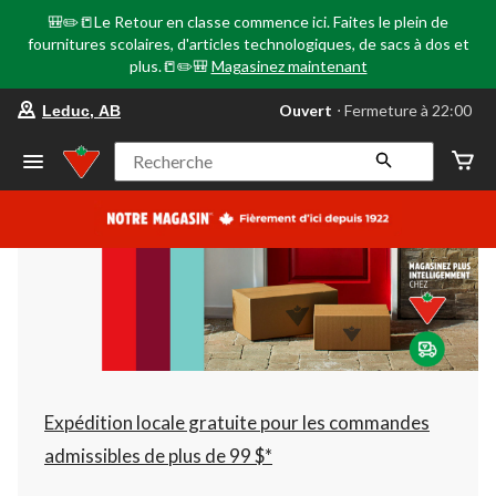
🎒✏️📒Le Retour en classe commence ici. Faites le plein de
fournitures scolaires, d'articles technologiques, de sacs à dos et
plus.📒✏️🎒
Magasinez maintenant
votre
Ouvert
⋅ Fermeture à 22:00
Leduc, AB
magasin
préféré
est
Recherche
Leduc,
AB,
courament
Ouvert,
Fermeture
à
à
22:00
cliquer
pour
changer
Expédition locale gratuite pour les commandes
admissibles de plus de 99 $*