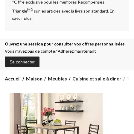
*Offre exclusive pour les membres Récompenses
MD
Triangle
sur les articles avec la livraison standard.
En
savoir plus
Ouvrez une session pour consulter vos offres personnalisées
Vous n’avez pas de compte?
Adhérez maintenant
Se connecter
Accueil
Maison
Meubles
Cuisine et salle à dîner
Ta