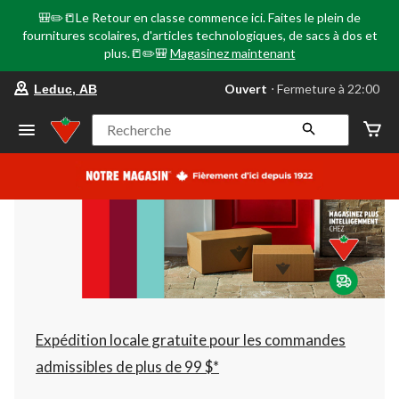
🎒✏️📒Le Retour en classe commence ici. Faites le plein de
fournitures scolaires, d'articles technologiques, de sacs à dos et
plus.📒✏️🎒
Magasinez maintenant
votre
Ouvert
⋅ Fermeture à 22:00
Leduc, AB
magasin
préféré
est
Recherche
Leduc,
AB,
courament
Ouvert,
Fermeture
à
à
22:00
cliquer
pour
changer
Expédition locale gratuite pour les commandes
admissibles de plus de 99 $*