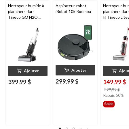
Nettoyeur humide à
Aspirateur-robot
Nettoyeur hu
planchers durs
iRobot 105 Roomba
planchers dur
Tineco GO H2O
fil Tineco Lite
HammerHead
Ajouter
Ajouter
Ajou
299,99 $
399,99 $
149,99 $
prix
299,99 $
étai
Rabais 50%
299,
Solde