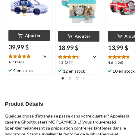
Ajouter
Ajouter
Ajou
39,99 $
18,99 $
13,99 $
4.9
4.9
(241)
4.5
4.6
4.5
(244)
4.6
(126)
étoile(s)
étoile(s)
étoile(s)
4 en stock
12 en stock
10 en stock
sur
sur
sur
5.
5.
5.
241
244
126
évaluations
évaluations
évaluations
Produit Détails
Quelque chose d’étrange se passe dans votre quartier? Appelez la
caserne Ghostbusters MC PLAYMOBIL! Vous trouverez ici
Spengler mélangeant sa préparation contre les fantômes dans le
laboratoire, Stanz surveillant le fantôme de la bibliothèque et