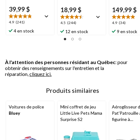
39,99 $
18,99 $
149,99 $
4.9
4.9
(241)
4.5
4.9
4.5
(244)
4.9
(34)
étoile(s)
étoile(s)
étoile(s)
4 en stock
12 en stock
9 en stock
sur
sur
sur
5.
5.
5.
241
244
34
évaluations
évaluations
évaluations
À l'attention des personnes résidant au Québec
: pour
obtenir des renseignements sur l'entretien et la
réparation,
cliquez ici.
Produits similaires
Voitures de police
Mini coffret de jeu
Aéroglisseur 
Bluey
Little Live Pets Mama
Pat'Patrouille
Surprise S2
figurine à
collectionner