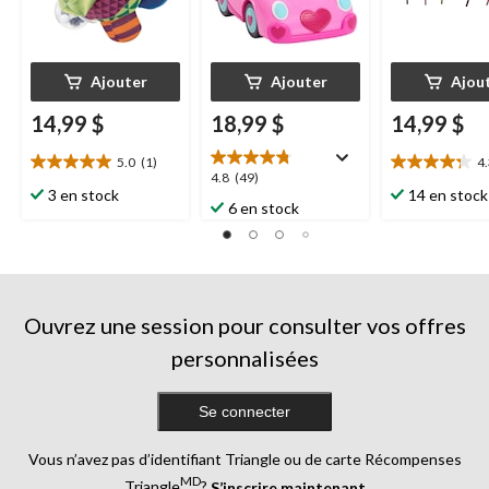
Ajouter
Ajouter
Ajou
14,99 $
18,99 $
14,99 $
5.0
(1)
4
5.0
4.3
4.8
4.8
(49)
étoile(s)
étoile(s)
3 en stock
14 en stock
étoile(s)
6 en stock
sur
sur
sur
5.
5.
5.
1
24
49
évaluation
évaluations
évaluations
Ouvrez une session pour consulter vos offres
personnalisées
Se connecter
Vous n’avez pas d’identifiant Triangle ou de carte Récompenses
MD
Triangle
?
S’inscrire maintenant