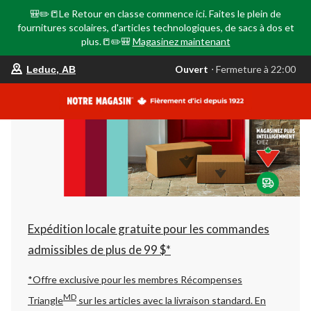
🎒✏️📒Le Retour en classe commence ici. Faites le plein de
fournitures scolaires, d'articles technologiques, de sacs à dos et
plus.📒✏️🎒
Magasinez maintenant
votre
Ouvert
⋅ Fermeture à 22:00
Leduc, AB
magasin
préféré
est
Leduc,
AB,
courament
Ouvert,
Fermeture
à
à
22:00
cliquer
pour
changer
Expédition locale gratuite pour les commandes
admissibles de plus de 99 $*
*Offre exclusive pour les membres Récompenses
MD
Triangle
sur les articles avec la livraison standard.
En