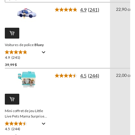
sur
4.9
(241)
22,90 cm
5.
Lire
les
241
commentaires.
Lien
vers
la
Voitures de police
Bluey
même
page.
4.9
(241)
4.9
étoile(s)
39,99 $
sur
4.5
(244)
22,00 cm
5.
Lire
241
les
244
évaluations
commentaires.
Lien
vers
la
Mini coffret de jeu Little
même
page.
Live Pets Mama Surprise
S2
4.5
(244)
4.5