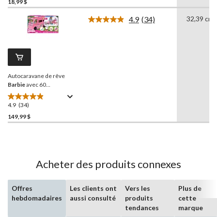
étoile(s)
18,99 $
sur
4.9
(34)
32,39 cm
5.
Lire
244
les
34
évaluations
commentaires.
Lien
vers
la
Autocaravane de rêve
même
page.
Barbie
avec 60
accessoires
4.9
(34)
4.9
étoile(s)
149,99 $
sur
5.
34
évaluations
Acheter des produits connexes
Offres
Les clients ont
Vers les
Plus de
hebdomadaires
aussi consulté
produits
cette
tendances
marque