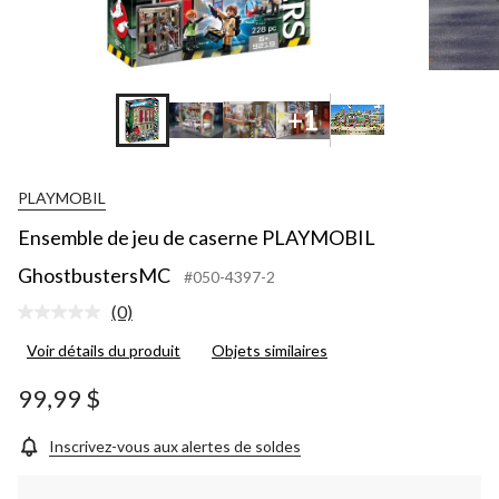
+1
PLAYMOBIL
Ensemble de jeu de caserne PLAYMOBIL
GhostbustersMC
#050-4397-2
(0)
Aucune
cote
Voir détails du produit
Objets similaires
pour
ce
produit.
99,99 $
Lien
vers
la
Inscrivez-vous aux alertes de soldes
même
page.