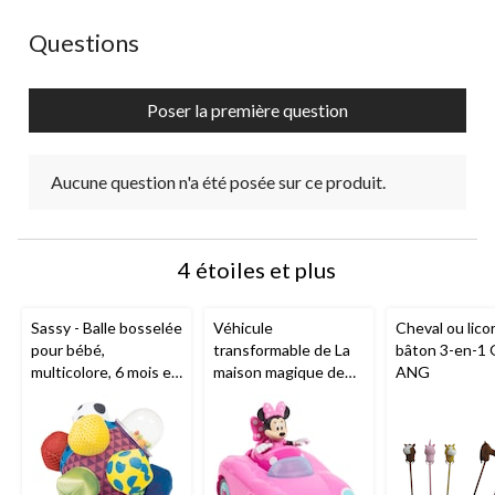
action
action
action
action
action
ouvrira
ouvrira
ouvrira
ouvrira
ouvrira
Aucune question n'a été posée sur ce produit.
Questions
le
le
le
le
le
formulaire
formulaire
formulaire
formulaire
formulaire
de
de
de
de
de
Poser la première question
soumission.
soumission.
soumission.
soumission.
soumission.
Aucune question n'a été posée sur ce produit.
4 étoiles et plus
Sassy - Balle bosselée
Véhicule
Cheval ou lico
pour bébé,
transformable de La
bâton 3-en-1 
multicolore, 6 mois et
maison magique de
ANG
plus
Mickey
ou Minnie
Mouse de Disney
Junior, choix varié, 3
ans et plus