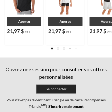
Aperçu
Aperçu
Aperç
21,97 $
21,97 $
21,97 $
et+
et+
et
Ouvrez une session pour consulter vos offres
personnalisées
Se connecter
Vous n’avez pas d’identifiant Triangle ou de carte Récompenses
MD
Triangle
?
S’inscrire maintenant