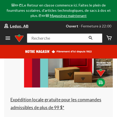
🎒✏️📒Le Retour en classe commence ici. Faites le plein de
fournitures scolaires, d'articles technologiques, de sacs à dos et
plus.📒✏️🎒
Magasinez maintenant
votre
Ouvert
⋅ Fermeture à 22:00
Leduc, AB
magasin
préféré
est
Recherche
Leduc,
AB,
courament
Ouvert,
Fermeture
à
à
22:00
cliquer
pour
changer
Expédition locale gratuite pour les commandes
admissibles de plus de 99 $*