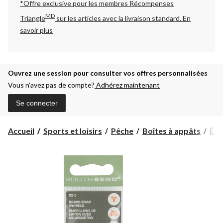
*Offre exclusive pour les membres Récompenses
MD
Triangle
sur les articles avec la livraison standard.
En
savoir plus
Ouvrez une session pour consulter vos offres personnalisées
Vous n’avez pas de compte?
Adhérez maintenant
Se connecter
Accueil
Sports et loisirs
Pêche
Boîtes à appâts
Éme