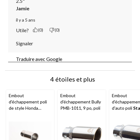
2.5"
Jamie
il y a 5 ans
Utile?
(0)
(0)
Signaler
Traduire avec Google
4 étoiles et plus
Embout
Embout
Embout
d'échappement poli
d'échappement Bully
d'échappemen
de style Honda
PMB-1011, 9 po, poli
d'auto poli
Sta
Stallion
, 6 po
RTS, 9 po