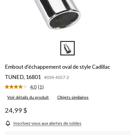
Embout d'échappement oval de style Cadillac
TUNED, 16801
#034-4057-2
4.0
(1)
Lire
1
Voir détails du produit
Objets similaires
commentaire.
Lien
vers
24,99 $
la
même
page.
Inscrivez-vous aux alertes de soldes