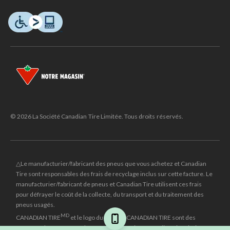
© 2026 La Société Canadian Tire Limitée. Tous droits réservés.
△Le manufacturier/fabricant des pneus que vous achetez et Canadian
Tire sont responsables des frais de recyclage inclus sur cette facture. Le
manufacturier/fabricant de pneus et Canadian Tire utilisent ces frais
pour défrayer le coût de la collecte, du transport et du traitement des
pneus usagés.
MD
CANADIAN TIRE
et le logo du triangle CANADIAN TIRE sont des
marques de commerce déposées de la Société Canadian Tire Limitée.