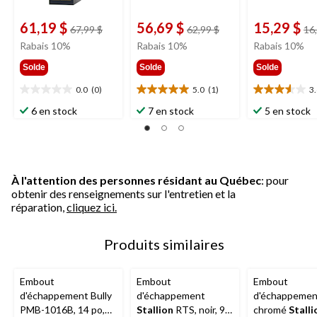
61,19 $
56,69 $
15,29 $
prix
prix
67,99 $
62,99 $
16
était
était
Rabais 10%
Rabais 10%
Rabais 10%
67,99 $
62,99 $
Solde
Solde
Solde
0.0
(0)
5.0
(1)
3
0.0
5.0
3.6
étoile(s)
étoile(s)
étoile(s)
6 en stock
7 en stock
5 en stock
sur
sur
sur
5.
5.
5.
1
7
évaluation
évaluations
À l'attention des personnes résidant au Québec
: pour
obtenir des renseignements sur l'entretien et la
réparation,
cliquez ici.
Produits similaires
Embout
Embout
Embout
d'échappement Bully
d'échappement
d'échappemen
PMB-1016B, 14 po,
Stallion
RTS, noir, 9
chromé
Stalli