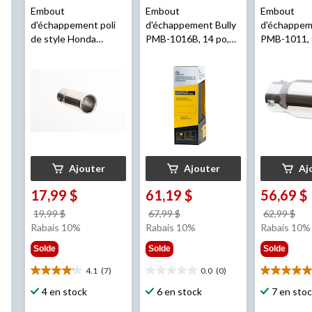
Embout
Embout
Embout
d'échappement poli
d'échappement Bully
d'échappem
de style Honda
PMB-1016B, 14 po,
PMB-1011, 9
Stallion
, 6 po
noir
Ajouter
Ajouter
Aj
17,99 $
61,19 $
56,69 $
prix
prix
pri
19,99 $
67,99 $
62,99 $
était
était
éta
Rabais 10%
Rabais 10%
Rabais 10%
19,99 $
67,99 $
62,
Solde
Solde
Solde
4.1
(7)
0.0
(0)
4.1
0.0
5.0
étoile(s)
étoile(s)
étoile(s)
4 en stock
6 en stock
7 en sto
sur
sur
sur