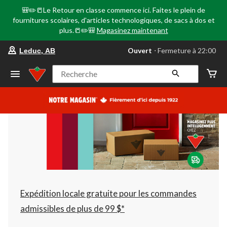
🎒✏️📒Le Retour en classe commence ici. Faites le plein de
fournitures scolaires, d'articles technologiques, de sacs à dos et
plus.📒✏️🎒
Magasinez maintenant
votre
Ouvert
⋅ Fermeture à 22:00
Leduc, AB
magasin
préféré
est
Recherche
Leduc,
AB,
courament
Ouvert,
Fermeture
à
à
22:00
cliquer
pour
changer
Expédition locale gratuite pour les commandes
admissibles de plus de 99 $*