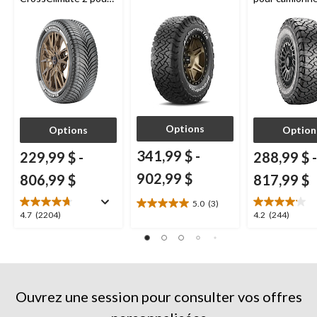
véhicules de tourisme
VUS
et multisegments
Options
Options
Option
341,99 $
-
229,99 $
-
288,99 $
-
902,99 $
806,99 $
817,99 $
5.0
(3)
5.0
4.7
4.2
4.7
(2204)
4.2
(244)
étoile(s)
étoile(s)
étoile(s)
sur
sur
sur
5.
5.
5.
3
2204
244
évaluations
évaluations
évaluations
Ouvrez une session pour consulter vos offres