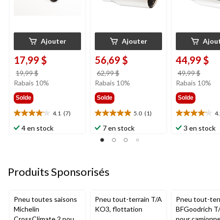
Ajouter
Ajouter
Ajou
17,99 $
56,69 $
44,99 $
prix
prix
prix
19,99 $
62,99 $
49,99 $
était
était
était
Rabais 10%
Rabais 10%
Rabais 10%
19,99 $
62,99 $
49,99
Solde
Solde
Solde
4.1
(7)
5.0
(1)
4
4.1
5.0
4.2
étoile(s)
étoile(s)
étoile(s)
4 en stock
7 en stock
3 en stock
sur
sur
sur
5.
5.
5.
7
1
6
évaluations
évaluation
évaluations
Produits Sponsorisés
Pneu toutes saisons
Pneu tout-terrain T/A
Pneu tout-ter
Michelin
KO3, flottation
BFGoodrich T
CrossClimate 2 pour
pour camionne