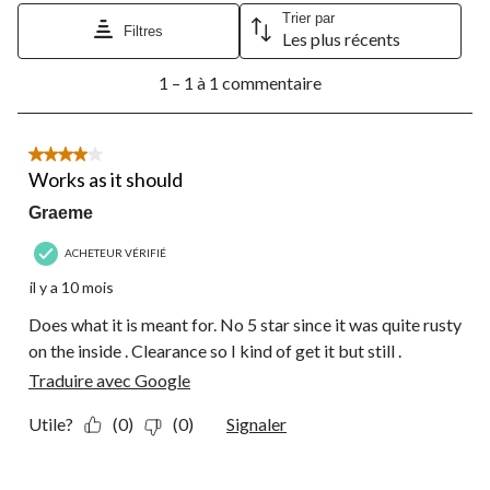
le
le
le
le
le
Trier par
formulaire
formulaire
formulaire
formulaire
formulaire
Filtres
Les plus récents
de
de
de
de
de
1
soumission.
soumission.
soumission.
soumission.
soumission.
1 – 1 à 1 commentaire
à
1
à
1
4 étoile(s) sur 5.
commentaire.
Works as it should
Graeme
ACHETEUR VÉRIFIÉ
il y a 10 mois
Does what it is meant for. No 5 star since it was quite rusty
on the inside . Clearance so I kind of get it but still .
Traduire avec Google
Utile?
(0)
(0)
Signaler