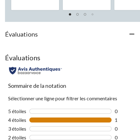
5.
5.
5.
7
1
évaluations
évaluation
Évaluations
Évaluations
Sommaire de la notation
Sélectionner une ligne pour filtrer les commentaires
5 étoiles
étoiles
0
0 commentai
4 étoiles
étoiles
1
1 commentai
3 étoiles
étoiles
0
0 commentai
2 étoiles
étoiles
0