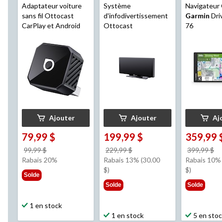
Adaptateur voiture
Système
Navigateur
sans fil Ottocast
d'infodivertissement
Garmin
Dri
CarPlay et Android
Ottocast
76
Ajouter
Ajouter
Aj
79,99 $
199,99 $
359,99 
prix
prix
pr
99,99 $
229,99 $
399,99 $
était
était
ét
Rabais 20%
Rabais 13% (30.00
Rabais 10% 
99,99 $
229,99 $
3
$)
$)
Solde
Solde
Solde
1 en stock
1 en stock
5 en sto