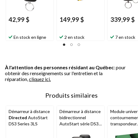
42,99 $
149,99 $
339,99 $
En stock en ligne
2 en stock
7 en stock
À l'attention des personnes résidant au Québec
: pour
obtenir des renseignements sur l'entretien et la
réparation,
cliquez ici.
Produits similaires
Démarreur à distance
Démarreur à distance
Module univer
Directed
AutoStart
bidirectionnel
contournemen
DS3 Series 3LS
AutoStart série DS3,
transpondeur
portée jusqu'à 5200
iDatalink
ADS
pi
Multi-series