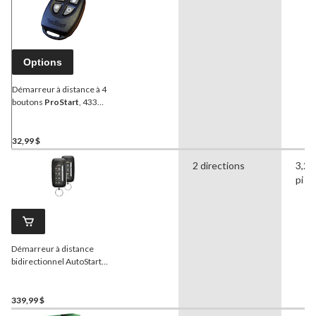
Options
Démarreur à distance à 4
boutons
ProStart
, 433
MHz
32,99 $
2 directions
3,28
pi
Démarreur à distance
bidirectionnel AutoStart
série DS3, portée jusqu'à
5200 pi
339,99 $