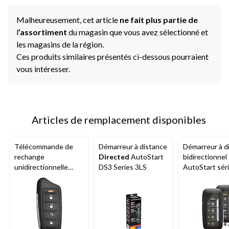
Malheureusement, cet article
ne fait plus partie de
l
’assortiment
du magasin que vous avez sélectionné et
les magasins de la région.
Ces produits similaires présentés ci-dessous pourraient
vous intéresser.
Articles de remplacement disponibles
Télécommande de
Démarreur à distance
Démarreur à d
rechange
Directed
AutoStart
bidirectionnel
unidirectionnelle
DS3 Series 3LS
AutoStart sér
ProStart
pour 34-
portée jusqu'
0843 et 34-0845
pi