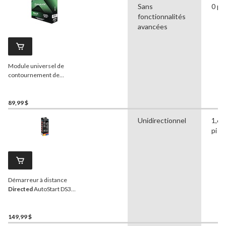
Sans
0 pi
fonctionnalités
avancées
Module universel de
contournement de
transpondeur
iDatalink
ADS-TB Multi-
series
89,99 $
Unidirectionnel
1,64
pi
Démarreur à distance
Directed
AutoStart DS3
Series 3LS
149,99 $