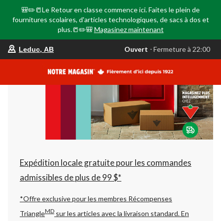
🎒✏️📒Le Retour en classe commence ici. Faites le plein de
fournitures scolaires, d'articles technologiques, de sacs à dos et
plus.📒✏️🎒
Magasinez maintenant
votre
Ouvert
⋅ Fermeture à 22:00
Leduc, AB
magasin
préféré
est
Leduc,
AB,
courament
Ouvert,
Fermeture
à
à
22:00
cliquer
pour
changer
Expédition locale gratuite pour les commandes
admissibles de plus de 99 $*
*Offre exclusive pour les membres Récompenses
MD
Triangle
sur les articles avec la livraison standard.
En