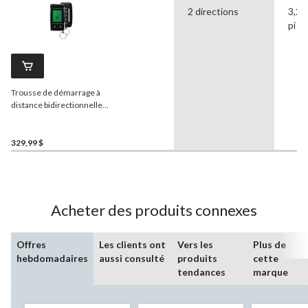
2 directions
3,28
pi
Trousse de démarrage à
distance bidirectionnelle
AutoStart DS3, portée de
jusqu’à 5 200 pi, 1 ACL et 1
TX unidirectionnel
329,99 $
Acheter des produits connexes
Offres
Les clients ont
Vers les
Plus de
hebdomadaires
aussi consulté
produits
cette
tendances
marque