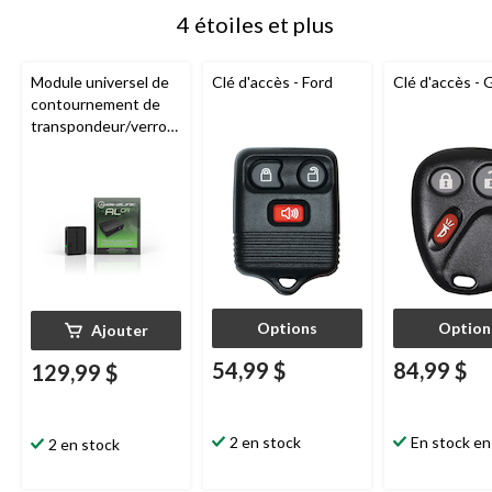
4 étoiles et plus
Module universel de
Clé d'accès - Ford
Clé d'accès -
contournement de
transpondeur/verroui
llage
iDatalink
ADS-
AL CA Multi-series
Options
Option
Ajouter
54,99 $
84,99 $
129,99 $
2 en stock
En stock en
2 en stock