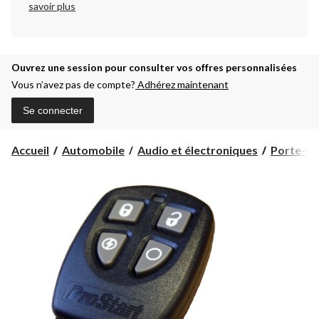
savoir plus
Ouvrez une session pour consulter vos offres personnalisées
Vous n’avez pas de compte?
Adhérez maintenant
Se connecter
Accueil
Automobile
Audio et électroniques
Porte-clé