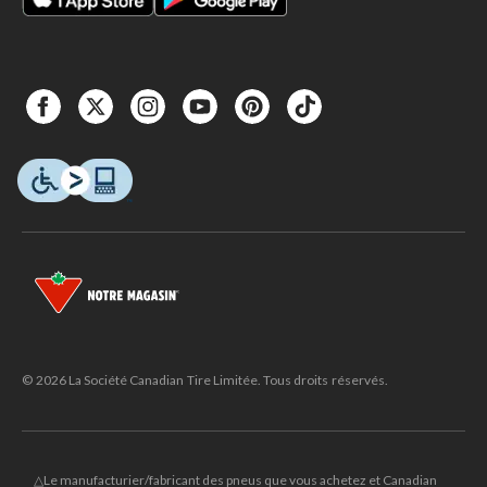
© 2026 La Société Canadian Tire Limitée. Tous droits réservés.
△Le manufacturier/fabricant des pneus que vous achetez et Canadian