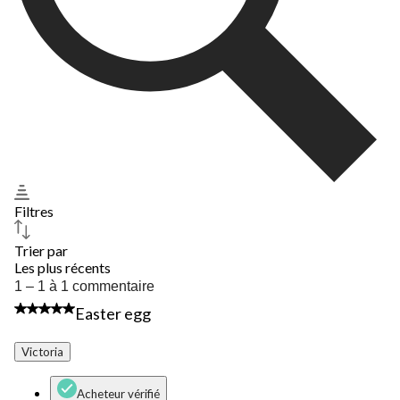
Filtres
Trier par
Les plus récents
1
1 – 1 à 1 commentaire
à
5 étoile(s) sur 5.
Easter egg
1
à
1
Victoria
commentaire.
Acheteur vérifié