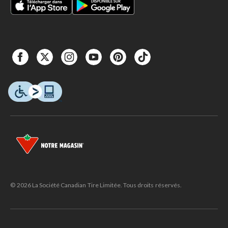
© 2026 La Société Canadian Tire Limitée. Tous droits réservés.