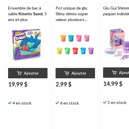
Ensemble de bac à
Pot unique de glu
Glu Gui Shimm
sable
Kinetic Sand
, 3
Slimy slimes super
paquet individ
ans et plus
valeur, plusieurs
couleurs, âges 3+,
pour les arts et
l'artisanat/cadeau-
surprise
d'anniversaire
Ajou
Ajouter
Ajouter
14,99 $
19,99 $
2,99 $
1 en stock
4 en stock
6 en stock