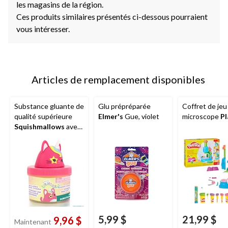
les magasins de la région.
Ces produits similaires présentés ci-dessous pourraient
vous intéresser.
Articles de remplacement disponibles
Substance gluante de
Glu prépréparée
Coffret de jeu
qualité supérieure
Elmer's
Gue, violet
microscope
P
Squishmallows
avec
personnage décoratif,
8 oz
5,99 $
21,99 $
9,96 $
Maintenant