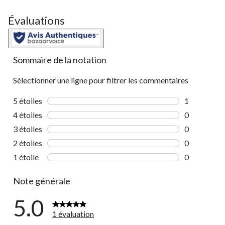
Évaluations
Sommaire de la notation
Sélectionner une ligne pour filtrer les commentaires
5 étoiles
étoiles
1
1 commentai
4 étoiles
étoiles
0
0 commentai
3 étoiles
étoiles
0
0 commentai
2 étoiles
étoiles
0
0 commentai
1 étoile
étoiles
0
0 commentai
Note générale
5.0
1 évaluation