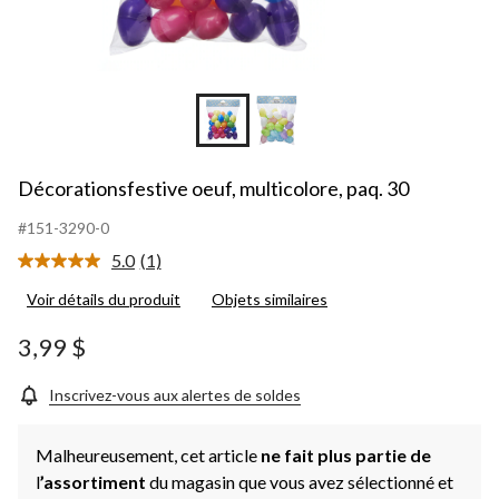
Décorationsfestive oeuf, multicolore, paq. 30
#151-3290-0
5.0
(1)
Lire
1
Voir détails du produit
Objets similaires
commentaire.
Lien
vers
3,99 $
la
même
page.
Inscrivez-vous aux alertes de soldes
Malheureusement, cet article
ne fait plus partie de
l
’assortiment
du magasin que vous avez sélectionné et