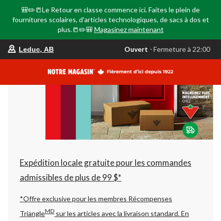
🎒✏️📒Le Retour en classe commence ici. Faites le plein de
fournitures scolaires, d'articles technologiques, de sacs à dos et
plus.📒✏️🎒
Magasinez maintenant
votre
Ouvert
⋅ Fermeture à 22:00
Leduc, AB
magasin
préféré
est
Leduc,
AB,
courament
Ouvert,
Fermeture
à
à
22:00
cliquer
pour
changer
Expédition locale gratuite pour les commandes
admissibles de plus de 99 $*
*Offre exclusive pour les membres Récompenses
MD
Triangle
sur les articles avec la livraison standard.
En