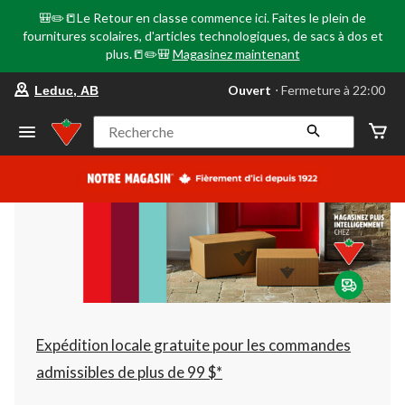
🎒✏️📒Le Retour en classe commence ici. Faites le plein de
fournitures scolaires, d'articles technologiques, de sacs à dos et
plus.📒✏️🎒
Magasinez maintenant
votre
Ouvert
⋅ Fermeture à 22:00
Leduc, AB
magasin
préféré
est
Recherche
Leduc,
AB,
courament
Ouvert,
Fermeture
à
à
22:00
cliquer
pour
changer
Expédition locale gratuite pour les commandes
admissibles de plus de 99 $*