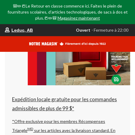
🎒✏️📒Le Retour en classe commence ici. Faites le plein de
fournitures scolaires, d'articles technologiques, de sacs à dos et
plus.📒✏️🎒
Magasinez maintenant
votre
Ouvert
⋅ Fermeture à 22:00
Leduc, AB
magasin
préféré
est
Leduc,
AB,
courament
Ouvert,
Fermeture
à
à
22:00
cliquer
pour
changer
Expédition locale gratuite pour les commandes
admissibles de plus de 99 $*
*Offre exclusive pour les membres Récompenses
MD
Triangle
sur les articles avec la livraison standard.
En