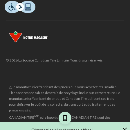
© 2026 La Société Canadian Tire Limitée. Tous droits réservés.
△Le manufacturier/fabricant des pneus que vous achetez et Canadian
Tire sont responsables des frais de recyclage inclus sur cette facture. Le
manufacturier/fabricant de pneus et Canadian Tire utilisent ces frais
pour défrayer le coût de la collecte, du transport et du traitement des
pneus usagés.
MD
CANADIAN TIRE
et le logo du triangle CANADIAN TIRE sont des
marques de commerce déposées de la Société Canadian Tire Limitée.
Obtenez les plus récentes offres!