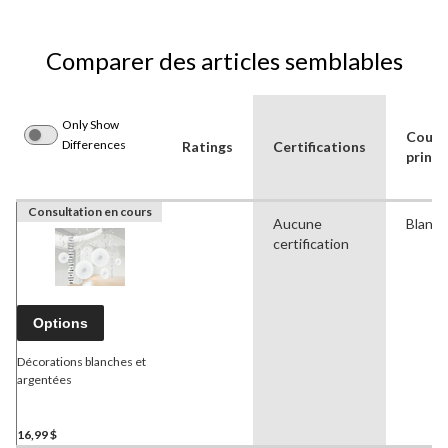
Comparer des articles semblables
Only Show
Coule
Differences
Ratings
Certifications
princi
Consultation en cours
Aucune
Blanc
certification
Options
Décorations blanches et
argentées
16,99 $