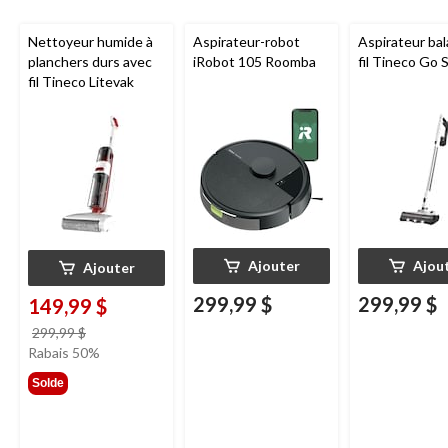
Nettoyeur humide à
Aspirateur-robot
Aspirateur bal
planchers durs avec
iRobot 105 Roomba
fil Tineco Go S
fil Tineco Litevak
Ajouter
Ajou
Ajouter
299,99 $
299,99 $
149,99 $
prix
299,99 $
était
Rabais 50%
299,99 $
Solde