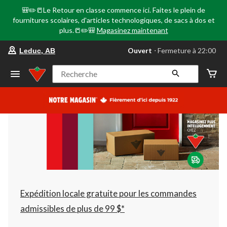
🎒✏️📒Le Retour en classe commence ici. Faites le plein de
fournitures scolaires, d'articles technologiques, de sacs à dos et
plus.📒✏️🎒
Magasinez maintenant
votre
Ouvert
⋅ Fermeture à 22:00
Leduc, AB
magasin
préféré
est
Recherche
Leduc,
AB,
courament
Ouvert,
Fermeture
à
à
22:00
cliquer
pour
changer
Expédition locale gratuite pour les commandes
admissibles de plus de 99 $*