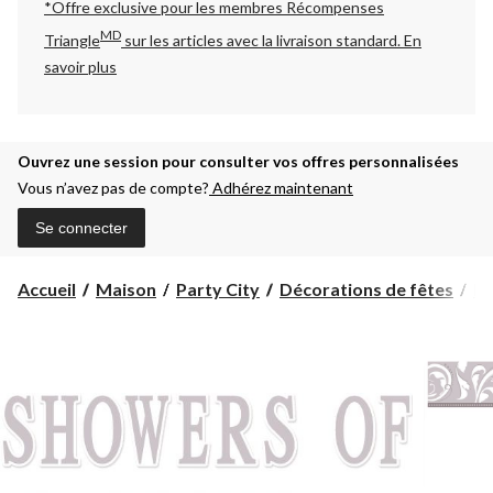
*Offre exclusive pour les membres Récompenses
MD
Triangle
sur les articles avec la livraison standard.
En
savoir plus
Ouvrez une session pour consulter vos offres personnalisées
Vous n’avez pas de compte?
Adhérez maintenant
Se connecter
Accueil
Maison
Party City
Décorations de fêtes
Dé