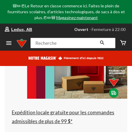
🎒✏️📒Le Retour en classe commence ici. Faites le plein de
fournitures scolaires, d'articles technologiques, de sacs à dos et
plus.📒✏️🎒
Magasinez maintenant
votre
Ouvert
⋅ Fermeture à 22:00
Leduc, AB
magasin
préféré
est
Recherche
Leduc,
AB,
courament
Ouvert,
Fermeture
à
à
22:00
cliquer
pour
changer
Expédition locale gratuite pour les commandes
admissibles de plus de 99 $*