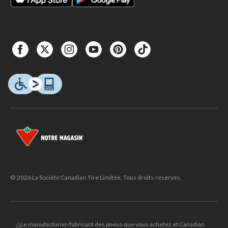
© 2026 La Société Canadian Tire Limitée. Tous droits réservés.
△Le manufacturier/fabricant des pneus que vous achetez et Canadian