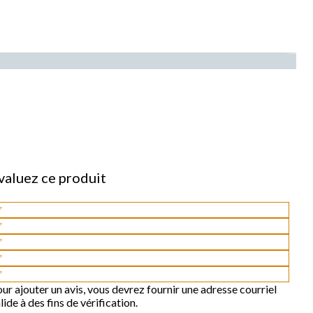
valuez ce produit
lectionnez
our
lectionnez
aluer
our
lectionnez
article
aluer
our
lectionnez
article
aluer
our
lectionnez
ur ajouter un avis, vous devrez fournir une adresse courriel
article
aluer
our
lide à des fins de vérification.
oile.
article