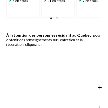
5 en stock
21 en stock
7 en stock
sur
sur
sur
5.
5.
5.
8
8
1
évaluations
évaluations
évaluation
À l'attention des personnes résidant au Québec
: pour
obtenir des renseignements sur l'entretien et la
réparation,
cliquez ici.