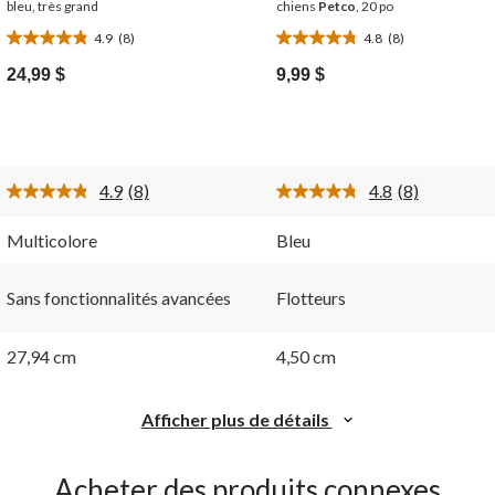
bleu, très grand
chiens
Petco
, 20 po
4.9
(8)
4.8
(8)
4.9
4.8
étoile(s)
étoile(s)
24,99 $
9,99 $
sur
sur
5.
5.
8
8
évaluations
évaluations
4.9
(8)
4.8
(8)
Lire
Lire
les
les
ire.
8
8
Multicolore
Bleu
commentaires.
commentaire
Lien
Lien
vers
vers
Sans fonctionnalités avancées
Flotteurs
la
la
même
même
page.
page.
27,94 cm
4,50 cm
Afficher plus de détails
Acheter des produits connexes