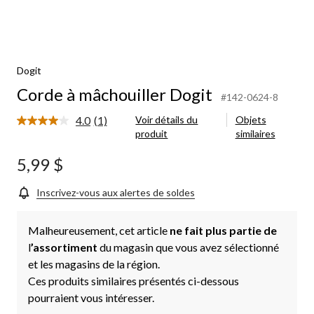
Dogit
Corde à mâchouiller Dogit
#142-0624-8
4.0
(1)
Voir détails du
Objets
Lire
produit
similaires
1
commentaire.
Lien
5,99 $
vers
la
même
Inscrivez-vous aux alertes de soldes
page.
Malheureusement, cet article
ne fait plus partie de
l
’assortiment
du magasin que vous avez sélectionné
et les magasins de la région.
Ces produits similaires présentés ci-dessous
pourraient vous intéresser.