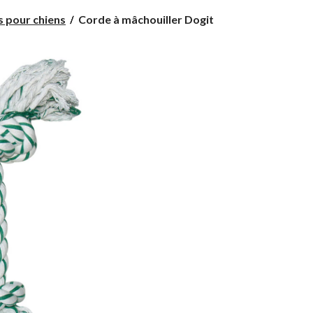
Corde
s pour chiens
Corde à mâchouiller Dogit
à
mâchouiller
Dogit