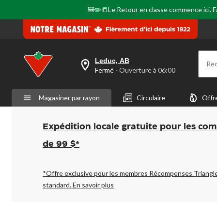
🎒✏️📒Le Retour en classe commence ici. Fai
Leduc, AB
Re
votre
Fermé
⋅ Ouverture à 06:00
magasin
préféré
est
Magasiner par rayon
Circulaire
Offr
Leduc,
AB,
courament
Fermé,
Expédition locale gratuite pour les co
Ouverture
à
de 99 $*
à
06:00
cliquer
pour
*Offre exclusive pour les membres Récompenses Triangl
changer
standard.
En savoir plus