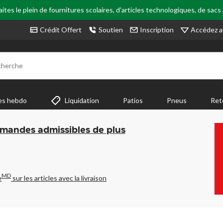
tes le plein de fournitures scolaires, d'articles technologiques, de sacs
Accédez a
Crédit Offert
Soutien
Inscription
cherche
es hebdo
Liquidation
Patios
Pneus
Ret
mmandes admissibles de plus
MD
e
sur les articles avec la livraison