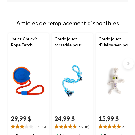
Articles de remplacement disponibles
Jouet Chuckit
Corde jouet
Corde jouet
Rope Fetch
torsadée pour
d'Halloween pour
chiens
Petco
,
chiens
Petco
,
bleu, très grand
poupée vaudou,
12 po
29,99 $
24,99 $
15,99 $
3.1
(8)
4.9
(8)
5.0
(1)
3.1
4.9
5.0
étoile(s)
étoile(s)
étoile(s)