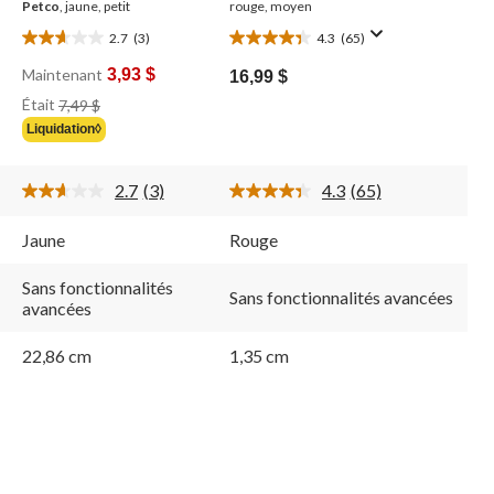
Petco
, jaune, petit
rouge, moyen
2.7
(3)
4.3
(65)
2.7
4.3
étoile(s)
étoile(s)
Maintenant
3,93 $
16,99 $
sur
sur
Prix
Était
7,49 $
5.
5.
Était
3
65
Liquidation◊
7,49 $
évaluations
évaluations
2.7
(3)
4.3
(65)
Lire
Lire
les
les
3
65
Jaune
Rouge
s.
commentaires.
commentaires.
Lien
Lien
vers
vers
Sans fonctionnalités
Sans fonctionnalités avancées
la
la
avancées
même
même
page.
page.
22,86 cm
1,35 cm