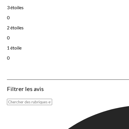
1 commentaires avec 4 étoiles.
3 étoiles
étoiles
0
0 commentaires avec 3 étoiles.
2 étoiles
étoiles
0
0 commentaires avec 2 étoiles.
1 étoile
étoiles
0
0 commentaire avec 1 étoile.
Filtrer les avis
Zone de recherche de sujet et d'avis