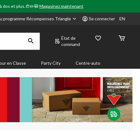
 à dos et plus.📒✏️🎒
Magasinez maintenant
u programme Récompenses Triangle
Se connecter
EN
État de
command
our en Classe
Party City
Centre-auto