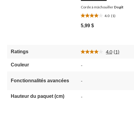
Corde à mâchouiller
Dogit
4.0
(1)
4.0
étoile(s)
5,99 $
sur
5.
1
évaluation
4.0
(1)
Ratings
Lire
1
commenta
Couleur
-
Lien
vers
la
-
Fonctionnalités avancées
même
page.
Hauteur du paquet (cm)
-