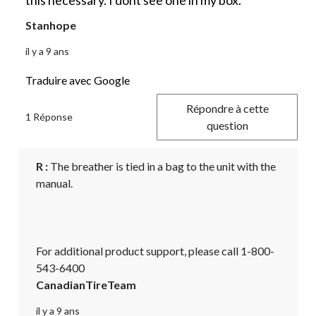
Stanhope
il y a 9 ans
Traduire avec Google
Répondre à cette
1 Réponse
question
R :
 The breather is tied in a bag to the unit with the 
manual. 

For additional product support, please call 1-800-
543-6400
CanadianTireTeam
il y a 9 ans