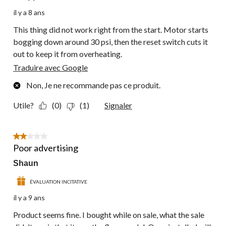
il y a 8 ans
This thing did not work right from the start. Motor starts
bogging down around 30 psi, then the reset switch cuts it
out to keep it from overheating.
Traduire avec Google
Non, Je ne recommande pas ce produit.
Utile?
(0)
(1)
Signaler
2 étoile(s) sur 5.
Poor advertising
Shaun
ÉVALUATION INCITATIVE
il y a 9 ans
Product seems fine. I bought while on sale, what the sale