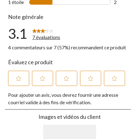
1 étoile
étoiles
2
2 commentai
Note générale
3.1
7 évaluations
4 commentateurs sur 7 (57%) recommandent ce produit
Évaluez ce produit
Sélectionnez
Sélectionnez
Sélectionnez
Sélectionnez
Sélectionnez
Pour ajouter un avis, vous devrez fournir une adresse
pour
pour
pour
pour
pour
évaluer
évaluer
évaluer
évaluer
évaluer
courriel valide à des fins de vérification.
l'article
l'article
l'article
l'article
l'article
à
à
à
à
à
Images et vidéos du client
1
2
3
4
5
étoile.
étoiles.
étoiles.
étoiles.
étoiles.
Cette
Cette
Cette
Cette
Cette
action
action
action
action
action