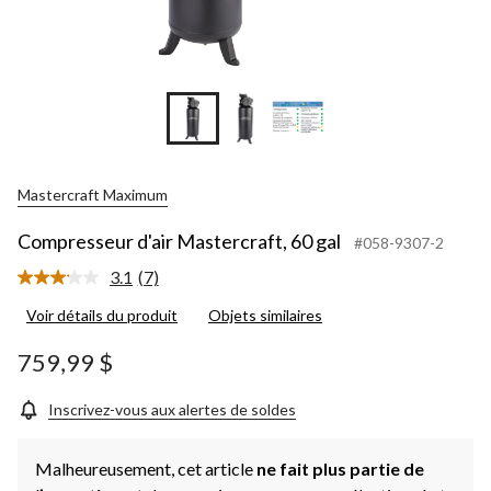
Mastercraft Maximum
Compresseur d'air Mastercraft, 60 gal
#058-9307-2
3.1
(7)
Lire
les
Voir détails du produit
Objets similaires
7
commentaires.
Lien
759,99 $
vers
la
même
Inscrivez-vous aux alertes de soldes
page.
Malheureusement, cet article
ne fait plus partie de