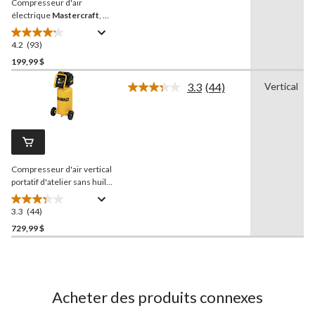
Compresseur d'air
même
page.
électrique
Mastercraft
, 3
gallons
4.2
(93)
4.2
étoile(s)
199,99 $
sur
3.3
(44)
Vertical
5.
Lire
93
les
44
évaluations
commentaires.
Lien
vers
la
Compresseur d'air vertical
même
page.
portatif d'atelier sans huile
DEWALT
D55168, 15
gallons, 200 lb/po2
3.3
(44)
3.3
étoile(s)
729,99 $
sur
5.
44
évaluations
Acheter des produits connexes