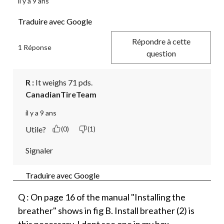
il y a 9 ans
Traduire avec Google
Répondre à cette
1 Réponse
question
R :
 It weighs 71 pds.
CanadianTireTeam
il y a 9 ans
Utile?
(0)
(1)
Signaler
Traduire avec Google
Q : On page 16 of the manual "Installing the
breather" shows in fig B. Install breather (2) is
this necessary. I dont see one in my box.