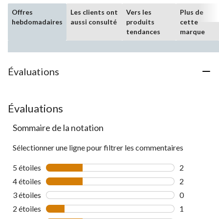
Offres
Les clients ont
Vers les
Plus de
hebdomadaires
aussi consulté
produits
cette
tendances
marque
Évaluations
Évaluations
Sommaire de la notation
Sélectionner une ligne pour filtrer les commentaires
5 étoiles
étoiles
2
2 commentai
4 étoiles
étoiles
2
2 commentai
3 étoiles
étoiles
0
0 commentai
2 étoiles
étoiles
1
1 commentai