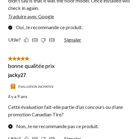
didn't say is that it was the floor model. Once installed will
check in again.
Traduire avec Google
Oui, Je recommande ce produit.
Utile?
(0)
(0)
Signaler
5 étoile(s) sur 5.
bonne qualitée prix
jacky27
ÉVALUATION INCITATIVE
il y a 9 ans
Cette évaluation fait-elle partie d’un concours ou d’une
promotion Canadian Tire?
Non, Je ne recommande pas ce produit.
Utile?
(0)
(0)
Signaler