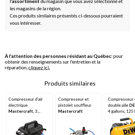
l
’assortiment
du magasin que vous avez sélectionné et
les magasins de la région.
Ces produits similaires présentés ci-dessous pourraient
vous intéresser.
À l'attention des personnes résidant au Québec
: pour
obtenir des renseignements sur l'entretien et la
réparation,
cliquez ici.
Produits similaires
Compresseur d'air
Compresseur et
Compresseur d
électrique
pistolet souffleur
double pile
D
Mastercraft
, 3
Mastercraft
4 gallons, 125
gallons