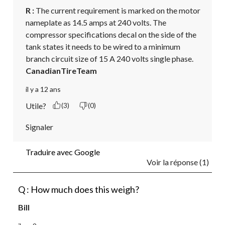
R :
 The current requirement is marked on the motor 
nameplate as 14.5 amps at 240 volts. The 
compressor specifications decal on the side of the 
tank states it needs to be wired to a minimum 
branch circuit size of 15 A 240 volts single phase.
CanadianTireTeam
il y a 12 ans
Utile?
(3)
(0)
Signaler
Traduire avec Google
Voir la réponse (1)
Q : How much does this weigh?
Bill