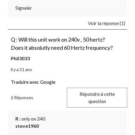
Signaler
Voir la réponse (1)
Q : Will this unit work on 240v , 50 hertz?
Does it absolutly need 60 Hertz frequency?
Phil3033
il y a 11 ans
Traduire avec Google
Répondre à cette
2 Réponses
question
R :
 only on 240
steve1960