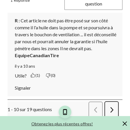
1 Réponse
question
R :
 Cet article ne doit pas être posé sur son côté 
comme il l'a huile dans la pompe et se poursuivra à 
travers le bouchon de ventilation ... il est déconseillé 
par nous et pourrait annuler la garantie si l'huile 
pénètre dans les zones Il ne devrait pas.
EquipeCanadianTire
il y a 10 ans
Utile?
(1)
(0)
Signaler
1 - 10 sur 19 questions
Précédent
Suivant
Questions
Question
Obtenez les plus récentes offres!