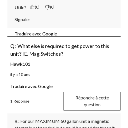
Utile?
(0)
(0)
Signaler
Traduire avec Google
Q : What else is required to get power to this
unit? IE. Mag.Switches?
Hawk101
il y a 10 ans
Traduire avec Google
Répondre à cette
1 Réponse
question
R :
 For our MAXIMUM 60 gallon unit a magnetic 
starter is not needed but would be good for the unit 