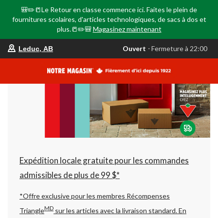
🎒✏️📒Le Retour en classe commence ici. Faites le plein de
fournitures scolaires, d'articles technologiques, de sacs à dos et
plus.📒✏️🎒
Magasinez maintenant
votre
Ouvert
⋅ Fermeture à 22:00
Leduc, AB
magasin
préféré
est
Leduc,
AB,
courament
Ouvert,
Fermeture
à
à
22:00
cliquer
pour
changer
Expédition locale gratuite pour les commandes
admissibles de plus de 99 $*
*Offre exclusive pour les membres Récompenses
MD
Triangle
sur les articles avec la livraison standard.
En