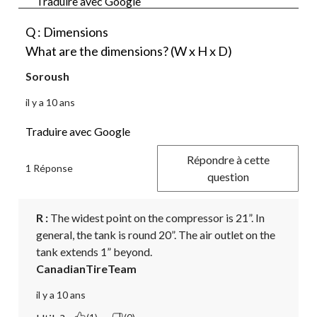
Traduire avec Google
Q : Dimensions
What are the dimensions? (W x H x D)
Soroush
il y a 10 ans
Traduire avec Google
Répondre à cette
1 Réponse
question
R :
 The widest point on the compressor is 21”. In 
general, the tank is round 20”. The air outlet on the 
tank extends 1” beyond.
CanadianTireTeam
il y a 10 ans