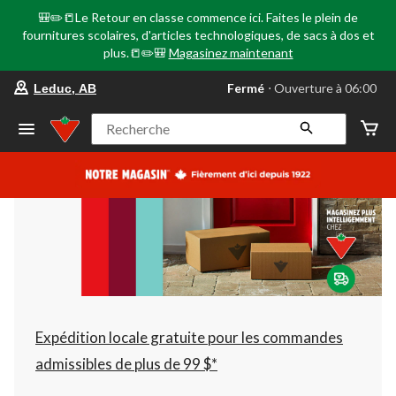
🎒✏️📒Le Retour en classe commence ici. Faites le plein de
fournitures scolaires, d'articles technologiques, de sacs à dos et
plus.📒✏️🎒
Magasinez maintenant
votre
Fermé
⋅ Ouverture à 06:00
Leduc, AB
magasin
préféré
est
Recherche
Leduc,
AB,
courament
Fermé,
Ouverture
à
à
06:00
cliquer
pour
changer
Expédition locale gratuite pour les commandes
admissibles de plus de 99 $*