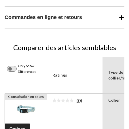
Commandes en ligne et retours
Comparer des articles semblables
Only Show
Differences
Type de
Ratings
collier/mus
Consultation en cours
(0)
Collier
Aucune
cote
pour
ce
produit.
Lien
Options