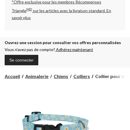
*Offre exclusive pour les membres Récompenses
MD
Triangle
sur les articles avec la livraison standard.
En
savoir plus
Ouvrez une session pour consulter vos offres personnalisées
Vous n’avez pas de compte?
Adhérez maintenant
Se connecter
Collier
Accueil
Animalerie
Chiens
Colliers
Collier pour chat
pour
chat/chien
Perri,
Daisy