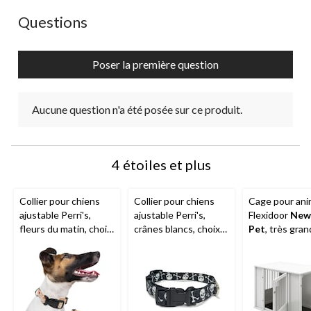
action
action
action
action
action
ouvrira
ouvrira
ouvrira
ouvrira
ouvrira
Aucune question n'a été posée sur ce produit.
Questions
le
le
le
le
le
formulaire
formulaire
formulaire
formulaire
formulaire
de
de
de
de
de
Poser la première question
soumission.
soumission.
soumission.
soumission.
soumission.
Aucune question n'a été posée sur ce produit.
4 étoiles et plus
Collier pour chiens
Collier pour chiens
Cage pour an
ajustable Perri's,
ajustable Perri's,
Flexidoor
New
fleurs du matin, choix
crânes blancs, choix
Pet
, très gra
de tailles
de tailles