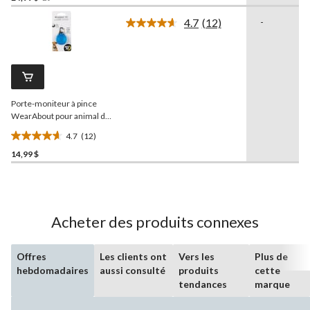
sur
4.7
(12)
-
5.
Lire
les
17
12
évaluations
commentaires.
Lien
vers
la
Porte-moniteur à pince
même
page.
WearAbout pour animal de
compagnie, fumée
4.7
(12)
4.7
14,99 $
étoile(s)
sur
5.
12
évaluations
Acheter des produits connexes
Offres
Les clients ont
Vers les
Plus de
hebdomadaires
aussi consulté
produits
cette
tendances
marque