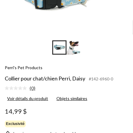
Perri's Pet Products
Collier pour chat/chien Perri, Daisy
#142-6960-0
(0)
Aucune
cote
Voir détails du produit
Objets similaires
pour
ce
produit.
14,99 $
Lien
vers
la
Exclusivité
même
page.