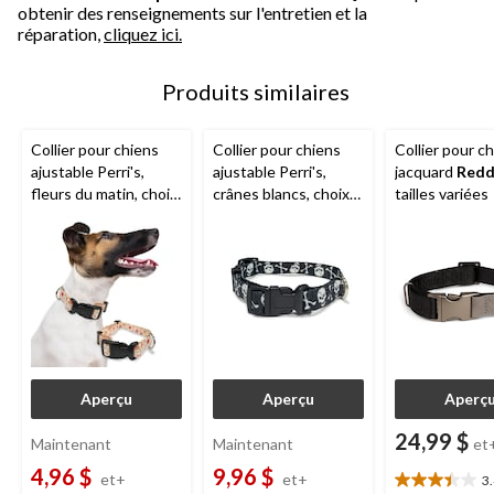
obtenir des renseignements sur l'entretien et la
réparation,
cliquez ici.
Produits similaires
Collier pour chiens
Collier pour chiens
Collier pour c
ajustable Perri's,
ajustable Perri's,
jacquard
Redd
fleurs du matin, choix
crânes blancs, choix
tailles variées
de tailles
de tailles
Aperçu
Aperçu
Aperç
24,99 $
Maintenant
Maintenant
et
4,96 $
9,96 $
et+
et+
3
3.4