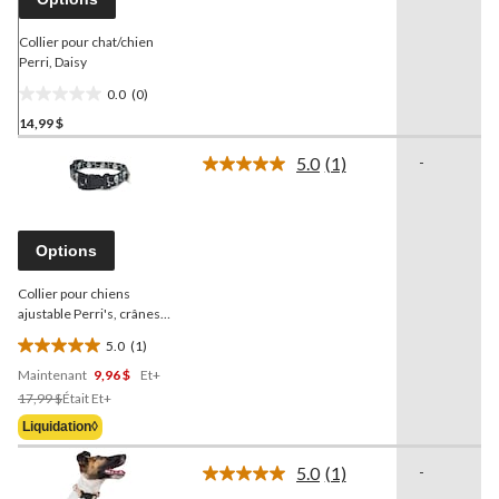
vers
la
même
Collier pour chat/chien
page.
Perri, Daisy
0.0
(0)
0.0
14,99 $
étoile(s)
sur
5.0
(1)
-
5.
Lire
1
commentaire.
Lien
vers
Options
la
même
Collier pour chiens
page.
ajustable Perri's, crânes
blancs, choix de tailles
5.0
(1)
5.0
Maintenant
9,96 $
Et+
étoile(s)
Prix
sur
17,99 $
Était
Et+
Était
5.
Liquidation◊
À
1
Partir
évaluation
5.0
(1)
-
Lire
De