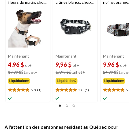
fleurs du matin, choix
crânes blancs, choix
noir et orange,
de tailles
de tailles
variées
Maintenant
Maintenant
Maintenant
4,96 $
9,96 $
9,96 $
et+
et+
et+
prix
prix
17,99 $
Était
et+
17,99 $
Était
et+
24,99 $
Était
e
était
était
Liquidation◊
Liquidation◊
Liquidation◊
à
à
partir
partir
5.0
(1)
5.0
(1)
5
5.0
5.0
5.0
de
de
étoile(s)
étoile(s)
étoile(s)
17,99 $
17,99 $
sur
sur
sur
5.
5.
5.
1
1
1
évaluation
évaluation
évaluation
À l'attention des personnes résidant au Québec
: pour