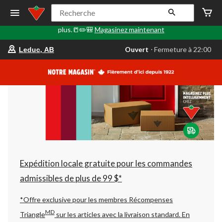
🎒✏️📒Le Retour en classe commence ici. Faites le plein de
Recherche
fournitures scolaires, d'articles technologiques, de sacs à dos et
plus.📒✏️🎒
Magasinez maintenant
votre
Ouvert
⋅ Fermeture à 22:00
Leduc, AB
magasin
préféré
est
Leduc,
AB,
courament
Ouvert,
Fermeture
à
à
22:00
cliquer
pour
changer
Expédition locale gratuite pour les commandes
admissibles de plus de 99 $*
*Offre exclusive pour les membres Récompenses
MD
Triangle
sur les articles avec la livraison standard.
En