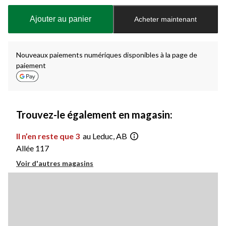
mise
à
Ajouter au panier
Acheter maintenant
jour
à
1
Nouveaux paiements numériques disponibles à la page de
paiement
Trouvez-le également en magasin:
Il n’en reste que 3
au Leduc, AB
Allée 117
Voir d'autres magasins