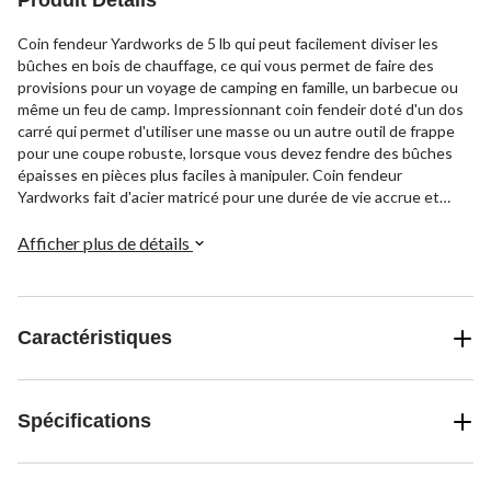
Produit Détails
Coin fendeur Yardworks de 5 lb qui peut facilement diviser les
bûches en bois de chauffage, ce qui vous permet de faire des
provisions pour un voyage de camping en famille, un barbecue ou
même un feu de camp. Impressionnant coin fendeir doté d'un dos
carré qui permet d'utiliser une masse ou un autre outil de frappe
pour une coupe robuste, lorsque vous devez fendre des bûches
épaisses en pièces plus faciles à manipuler. Coin fendeur
Yardworks fait d'acier matricé pour une durée de vie accrue et
doté d'une tête robuste de 5 lb qui permet de fendre facilement la
plupart des bûches.
Afficher plus de détails
Caractéristiques
Spécifications