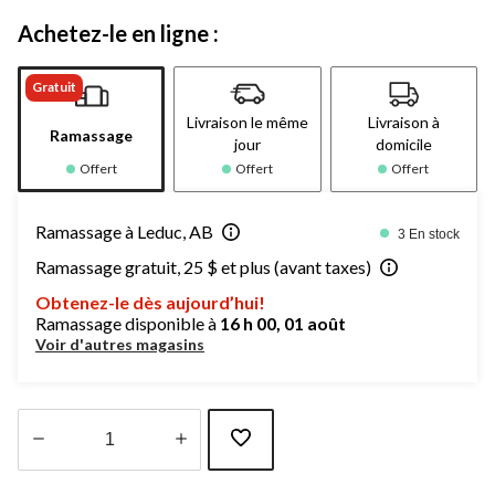
Achetez-le en ligne :
Gratuit
Livraison le même
Livraison à
Ramassage
jour
domicile
Offert
Offert
Offert
Ramassage à Leduc, AB
3 En stock
Ramassage gratuit, 25 $ et plus (avant taxes)
Obtenez-le dès aujourd’hui!
Ramassage disponible à
16 h 00, 01 août
Voir d'autres magasins
Quantité