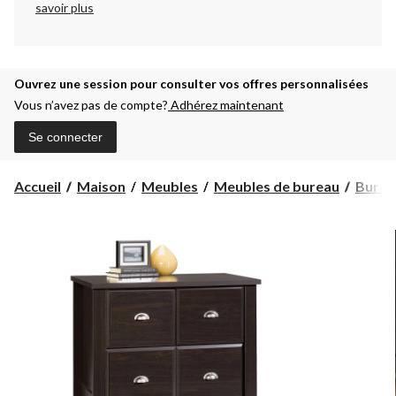
savoir plus
Ouvrez une session pour consulter vos offres personnalisées
Vous n’avez pas de compte?
Adhérez maintenant
Se connecter
Accueil
Maison
Meubles
Meubles de bureau
Burea