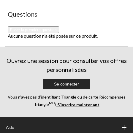
action
action
action
action
action
ouvrira
ouvrira
ouvrira
ouvrira
ouvrira
Aucune question n'a été posée sur ce produit.
Questions
le
le
le
le
le
formulaire
formulaire
formulaire
formulaire
formulaire
de
de
de
de
de
Poser la première question
soumission.
soumission.
soumission.
soumission.
soumission.
Aucune question n'a été posée sur ce produit.
Ouvrez une session pour consulter vos offres
personnalisées
Se connecter
Vous n’avez pas d’identifiant Triangle ou de carte Récompenses
MD
Triangle
?
S’inscrire maintenant
Aide