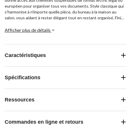
donne accès aux chemises suspendues de format lettre, légal ou
européen pour organiser tous vos documents. Style classique qui
s'harmonise à n'importe quelle pièce, du bureau à la maison au
salon, vous aidant à rester élégant tout en restant organisé. Fini
bois Jamocha et poignées en nickel satiné qui ajoutent une touche
d'élégance à ce classeur pratique. Assemblage rapide et simple
Afficher plus de détails
vous permettant de ranger et de trier des documents en un rien
de temps, tandis que la glissière de tiroir inférieure pleine
extension vous permet d'accéder facilement aux fichiers lorsque
vous en avez besoin.
Caractéristiques
Spécifications
Ressources
Commandes en ligne et retours