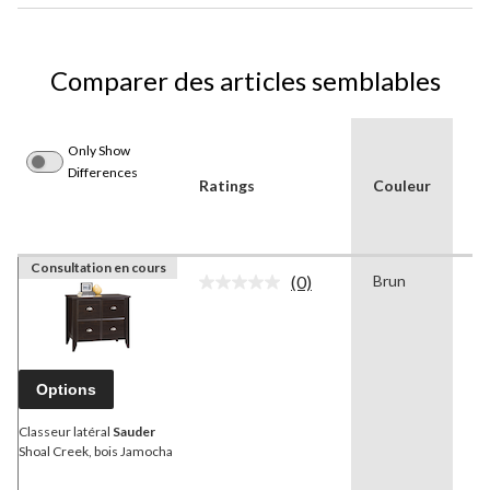
Comparer des articles semblables
Only Show
Differences
Ratings
Couleur
F
Consultation en cours
(0)
Brun
Re
Aucune
cote
pour
ce
produit.
Lien
Options
vers
la
même
Classeur latéral
Sauder
page.
Shoal Creek, bois Jamocha