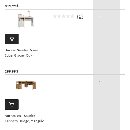
419,99 $
(0)
-
-
Aucune
cote
pour
ce
produit.
Lien
vers
Bureau
Sauder
Dover
la
même
Edge, Glacier Oak
page.
299,99 $
-
-
Bureau en L
Sauder
Cannery Bridge, manguier
Sindoori