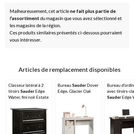
Malheureusement, cet article
ne fait plus partie de
l
’assortiment
du magasin que vous avez sélectionné et
les magasins de la région.
Ces produits similaires présentés ci-dessous pourraient
vous intéresser.
Articles de remplacement disponibles
Classeur latéral à 2
Bureau
Sauder
Dover
Bureau d'ordi
tiroirs
Sauder
Edge
Edge, Glacier Oak
avec tiroirs-c
Water, fini noir Estate
Sauder
Edge 
fini noir Estat