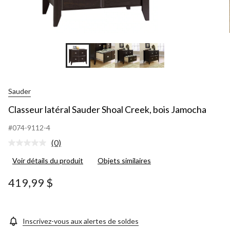
Sauder
Classeur latéral Sauder Shoal Creek, bois Jamocha
#074-9112-4
(0)
Aucune
cote
Voir détails du produit
Objets similaires
pour
ce
produit.
419,99 $
Lien
vers
la
même
page.
Inscrivez-vous aux alertes de soldes