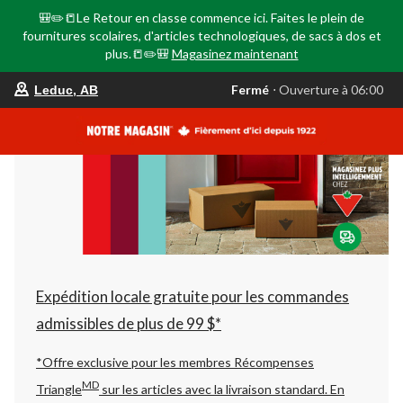
🎒✏️📒Le Retour en classe commence ici. Faites le plein de
fournitures scolaires, d'articles technologiques, de sacs à dos et
plus.📒✏️🎒
Magasinez maintenant
votre
Fermé
⋅ Ouverture à 06:00
Leduc, AB
magasin
préféré
est
Leduc,
AB,
courament
Fermé,
Ouverture
à
à
06:00
cliquer
pour
changer
Expédition locale gratuite pour les commandes
admissibles de plus de 99 $*
*Offre exclusive pour les membres Récompenses
MD
Triangle
sur les articles avec la livraison standard.
En