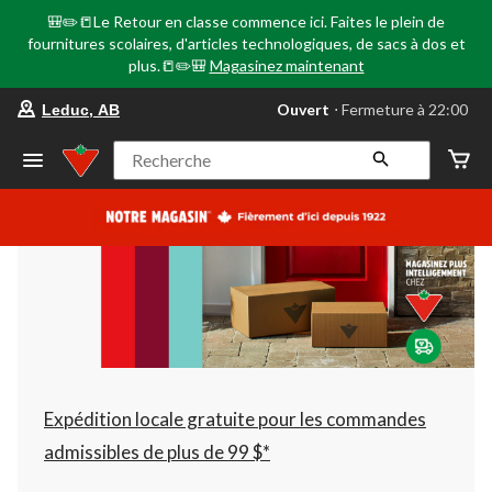
🎒✏️📒Le Retour en classe commence ici. Faites le plein de
fournitures scolaires, d'articles technologiques, de sacs à dos et
plus.📒✏️🎒
Magasinez maintenant
votre
Ouvert
⋅ Fermeture à 22:00
Leduc, AB
magasin
préféré
est
Recherche
Leduc,
AB,
courament
Ouvert,
Fermeture
à
à
22:00
cliquer
pour
changer
Expédition locale gratuite pour les commandes
admissibles de plus de 99 $*