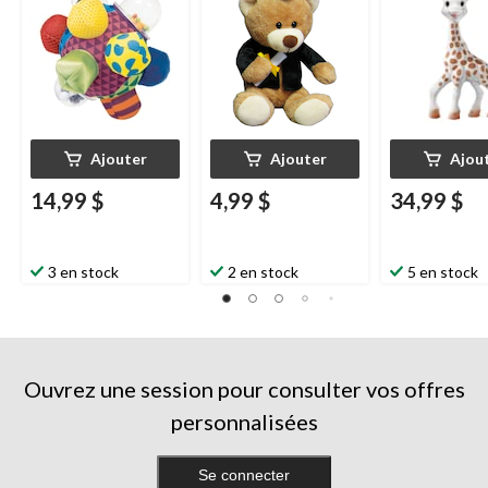
Ajouter
Ajouter
Ajou
14,99 $
4,99 $
34,99 $
3 en stock
2 en stock
5 en stock
Ouvrez une session pour consulter vos offres
personnalisées
Se connecter