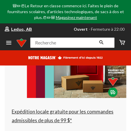
🎒✏️📒Le Retour en classe commence ici. Faites le plein de
fournitures scolaires, d'articles technologiques, de sacs à dos et
plus.📒✏️🎒
Magasinez maintenant
votre
Ouvert
⋅ Fermeture à 22:00
Leduc, AB
magasin
préféré
est
Recherche
Leduc,
AB,
courament
Ouvert,
Fermeture
à
à
22:00
cliquer
pour
changer
Expédition locale gratuite pour les commandes
admissibles de plus de 99 $*