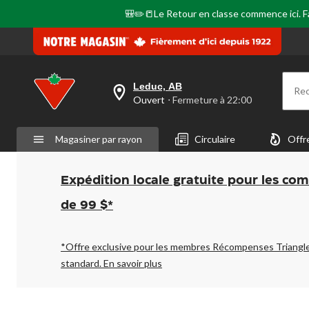
🎒✏️📒Le Retour en classe commence ici. Fai
Leduc, AB
Re
votre
Ouvert
⋅ Fermeture à 22:00
magasin
préféré
est
Magasiner par rayon
Circulaire
Offr
Leduc,
AB,
courament
Ouvert,
Expédition locale gratuite pour les co
Fermeture
à
de 99 $*
à
22:00
cliquer
pour
*Offre exclusive pour les membres Récompenses Triangl
changer
standard.
En savoir plus