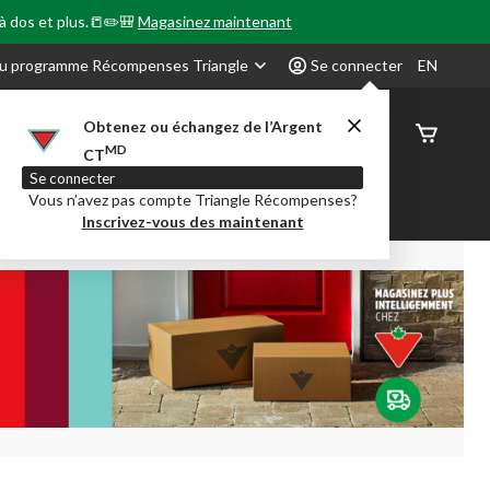
 à dos et plus.📒✏️🎒
Magasinez maintenant
u programme Récompenses Triangle
Se connecter
EN
Obtenez ou échangez de l’Argent
État de
MD
CT
command
Se connecter
Vous n’avez pas compte Triangle Récompenses?
our en Classe
Party City
Centre-auto
Inscrivez-vous des maintenant