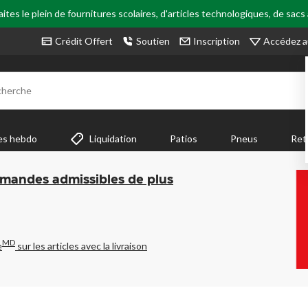
tes le plein de fournitures scolaires, d'articles technologiques, de sacs
Accédez a
Crédit Offert
Soutien
Inscription
cherche
es hebdo
Liquidation
Patios
Pneus
Ret
mmandes admissibles de plus
MD
e
sur les articles avec la livraison