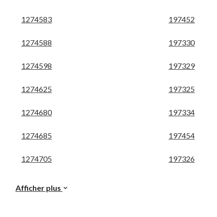
1274583
197452
1274588
197330
1274598
197329
1274625
197325
1274680
197334
1274685
197454
1274705
197326
Afficher plus