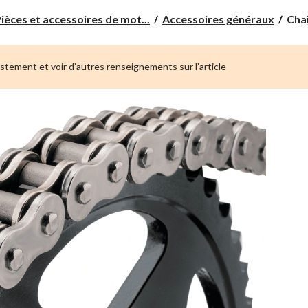
Chaî
ièces et accessoires de mot...
Accessoires généraux
Cha
Bik
séri
BM
ustement et voir d’autres renseignements sur l’article
520