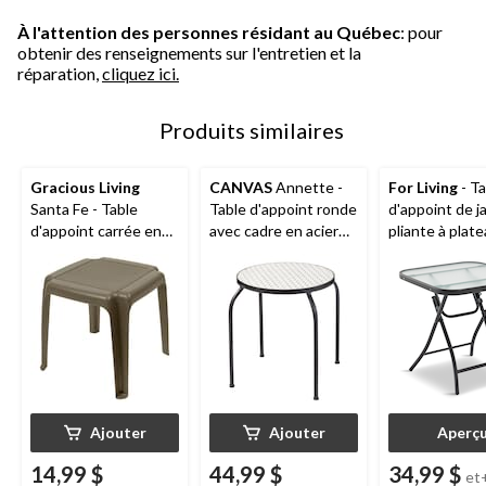
À l'attention des personnes résidant au Québec
: pour
obtenir des renseignements sur l'entretien et la
réparation,
cliquez ici.
Produits similaires
Gracious Living
CANVAS
Annette -
For Living
- Ta
Santa Fe - Table
Table d'appoint ronde
d'appoint de j
d'appoint carrée en
avec cadre en acier
pliante à plat
plastique, brun, 17 x
avec carreaux
verre, 18 po
17 x 16 po
alvéolés , 15 x 15 x 17
po
Ajouter
Ajouter
Aperç
14,99 $
44,99 $
34,99 $
et