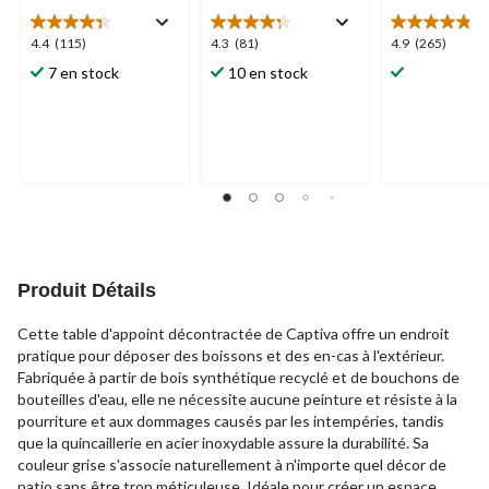
4.4
4.3
4.9
4.4
(115)
4.3
(81)
4.9
(265)
étoile(s)
étoile(s)
étoile(s)
7 en stock
10 en stock
sur
sur
sur
5.
5.
5.
115
81
265
évaluations
évaluations
évaluations
Produit Détails
Cette table d'appoint décontractée de Captiva offre un endroit
pratique pour déposer des boissons et des en-cas à l'extérieur.
Fabriquée à partir de bois synthétique recyclé et de bouchons de
bouteilles d'eau, elle ne nécessite aucune peinture et résiste à la
pourriture et aux dommages causés par les intempéries, tandis
que la quincaillerie en acier inoxydable assure la durabilité. Sa
couleur grise s'associe naturellement à n'importe quel décor de
patio sans être trop méticuleuse. Idéale pour créer un espace