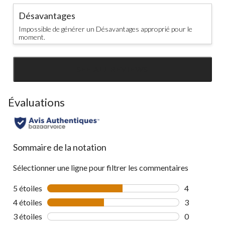
Désavantages
Impossible de générer un Désavantages approprié pour le
moment.
SEE ALL REVIEWS
Click
to
go
Évaluations
to
all
reviews
Sommaire de la notation
Sélectionner une ligne pour filtrer les commentaires
5 étoiles
étoiles
4
4 commentai
4 étoiles
étoiles
3
3 commentai
3 étoiles
étoiles
0