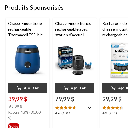
Produits Sponsorisés
Chasse-moustique
Chasse-moustiques
Recharges de
rechargeable
rechargeable avec
chasse-moust
Thermacell E55, bleu
station d'accueil
rechargeables
royal
Thermacell E65,
Thermacell, 1
charbon
heures
Ajouter
Ajouter
Ajou
39,99 $
79,99 $
99,99 $
prix
69,99 $
était
Rabais 43% (30.00
4.6
4.3
4.6
(1011)
4.3
(235)
69,99 $
$)
étoile(s)
étoile(s)
sur
sur
Solde