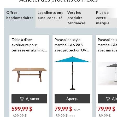
Offres
Les clients ont
Vers les
Plus de
hebdomadaires
aussi consulté
produits
cette
tendances
marque
Table à dîner
Parasol de style
Parasol de 
extérieure pour
marché
CANVAS
marché
CA
terrasse en aluminium
avec protection UV
avec manivel
antirouille à l'aspect
et manivelle, 9 pi
foncé, 9 pi
bois
CANVAS
Okanagan, trou pour
parasol intégré
Ajouter
Aperçu
Aj
599,99 $
79,99 $
79,99 $
et+
prix
prix
pri
699,99 $
89,99 $
et+
89,99 $