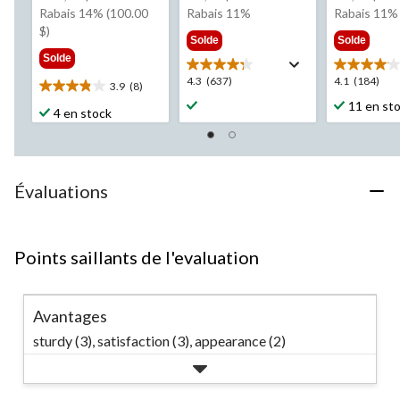
était
était
éta
Rabais 14% (100.00
Rabais 11%
Rabais 11%
699,99 $
à
89,
$)
Solde
Solde
partir
Solde
de
4.3
4.1
4.3
(637)
4.1
(184)
89,99 $
3.9
(8)
3.9
étoile(s)
étoile(s)
11 en st
étoile(s)
4 en stock
sur
sur
sur
5.
5.
5.
637
184
8
évaluations
évaluation
évaluations
Évaluations
Points saillants de l'evaluation
Avantages
sturdy (3),
satisfaction (3),
appearance (2)