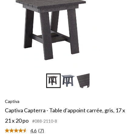
Captiva
Captiva Capterra - Table dʼappoint carrée, gris, 17 x
21 x 20 po
#088-2110-8
4.6
(7)
Lire