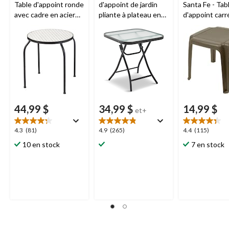
Table d'appoint ronde
d'appoint de jardin
Santa Fe - Tab
avec cadre en acier
pliante à plateau en
d'appoint carr
avec carreaux
verre, 18 po
plastique, brun
alvéolés , 15 x 15 x 17
17 x 16 po
po
44,99 $
34,99 $
14,99 $
et+
4.3
4.9
4.4
4.3
(81)
4.9
(265)
4.4
(115)
étoile(s)
étoile(s)
étoile(s)
10 en stock
7 en stock
sur
sur
sur
5.
5.
5.
81
265
115
évaluations
évaluations
évaluations