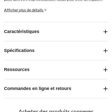
relaxant pour divertir vos amis en plein air et qui résiste facilement
aux intempéries année après année.
Afficher plus de détails
Caractéristiques
Spécifications
Ressources
Commandes en ligne et retours
Acheter des produits connexes