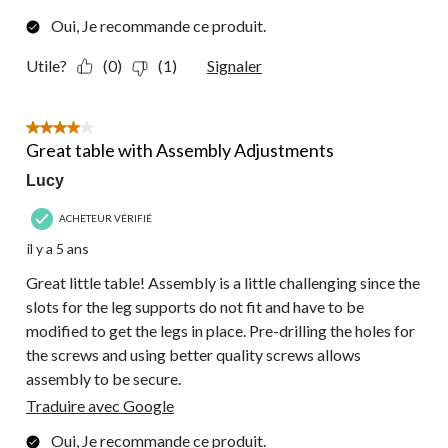
Oui, Je recommande ce produit.
Utile?
(0)
(1)
Signaler
4 étoile(s) sur 5.
Great table with Assembly Adjustments
Lucy
ACHETEUR VÉRIFIÉ
il y a 5 ans
Great little table! Assembly is a little challenging since the
slots for the leg supports do not fit and have to be
modified to get the legs in place. Pre-drilling the holes for
the screws and using better quality screws allows
assembly to be secure.
Traduire avec Google
Oui, Je recommande ce produit.