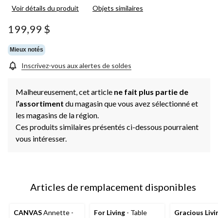
les
Voir détails du produit
Objets similaires
7
commentaires.
Lien
199,99 $
vers
la
même
Mieux notés
page.
Inscrivez-vous aux alertes de soldes
Malheureusement, cet article
ne fait plus partie de
l
’assortiment
du magasin que vous avez sélectionné et
les magasins de la région.
Ces produits similaires présentés ci-dessous pourraient
vous intéresser.
Articles de remplacement disponibles
CANVAS
Annette -
For Living
- Table
Gracious Livi