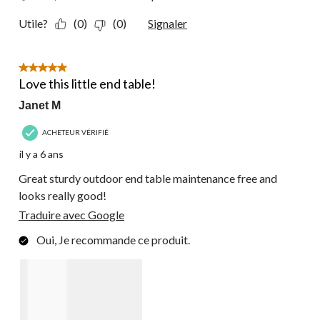
Utile?
(0)
(0)
Signaler
5 étoile(s) sur 5.
Love this little end table!
Janet M
ACHETEUR VÉRIFIÉ
il y a 6 ans
Great sturdy outdoor end table maintenance free and
looks really good!
Traduire avec Google
Oui, Je recommande ce produit.