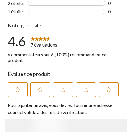
0 commentai
2 étoiles
étoiles
0
0 commentai
1 étoile
étoiles
0
0 commentai
Note générale
4.6
7 évaluations
6 commentateurs sur 6 (100%) recommandent ce
produit
Évaluez ce produit
Sélectionnez
Sélectionnez
Sélectionnez
Sélectionnez
Sélectionnez
Pour ajouter un avis, vous devrez fournir une adresse
pour
pour
pour
pour
pour
évaluer
évaluer
évaluer
évaluer
évaluer
courriel valide à des fins de vérification.
l'article
l'article
l'article
l'article
l'article
à
à
à
à
à
1
2
3
4
5