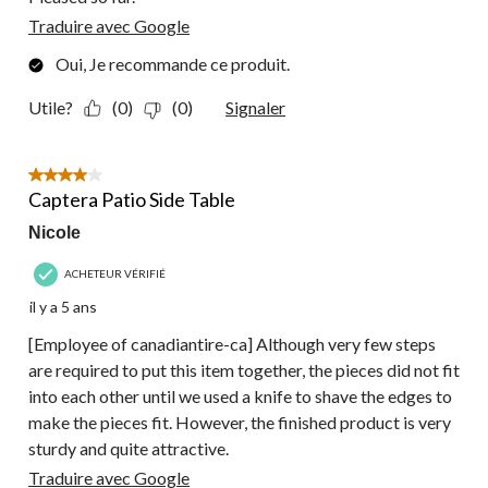
Traduire avec Google
Oui, Je recommande ce produit.
Utile?
(0)
(0)
Signaler
4 étoile(s) sur 5.
Captera Patio Side Table
Nicole
ACHETEUR VÉRIFIÉ
il y a 5 ans
[Employee of canadiantire-ca] Although very few steps
are required to put this item together, the pieces did not fit
into each other until we used a knife to shave the edges to
make the pieces fit. However, the finished product is very
sturdy and quite attractive.
Traduire avec Google