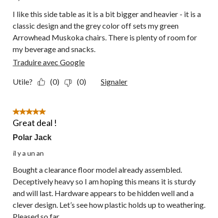
I like this side table as it is a bit bigger and heavier - it is a
classic design and the grey color off sets my green
Arrowhead Muskoka chairs. There is plenty of room for
my beverage and snacks.
Traduire avec Google
Utile?
(0)
(0)
Signaler
5 étoile(s) sur 5.
Great deal !
Polar Jack
il y a un an
Bought a clearance floor model already assembled.
Deceptively heavy so I am hoping this means it is sturdy
and will last. Hardware appears to be hidden well and a
clever design. Let’s see how plastic holds up to weathering.
Pleased so far.