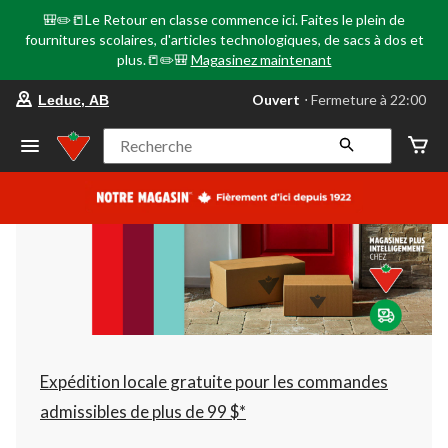
🎒✏️📒Le Retour en classe commence ici. Faites le plein de
fournitures scolaires, d'articles technologiques, de sacs à dos et
plus.📒✏️🎒
Magasinez maintenant
votre
Ouvert
⋅ Fermeture à 22:00
Leduc, AB
magasin
préféré
est
Recherche
Leduc,
AB,
courament
Ouvert,
Fermeture
à
à
22:00
cliquer
pour
changer
Expédition locale gratuite pour les commandes
admissibles de plus de 99 $*