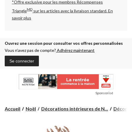
*Offre exclusive pour les membres Récompenses
MD
Triangle
sur les articles avec la livraison standard.
En
savoir plus
Ouvrez une session pour consulter vos offres personnalisées
Vous n’avez pas de compte?
Adhérez maintenant
Se connecter
Sponsorisé
Accueil
Noël
Décorations intérieures de N...
Décorati