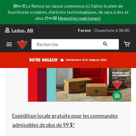
🎒✏️📒Le Retour en classe commence ici. Faites le plein de
fournitures scolaires, d'articles technologiques, de sacs à dos et
plus.📒✏️🎒
Magasinez maintenant
votre
Fermé
⋅ Ouverture à 06:00
Leduc, AB
magasin
préféré
est
Recherche
Leduc,
AB,
courament
Fermé,
Ouverture
à
à
06:00
cliquer
pour
changer
Expédition locale gratuite pour les commandes
admissibles de plus de 99 $*