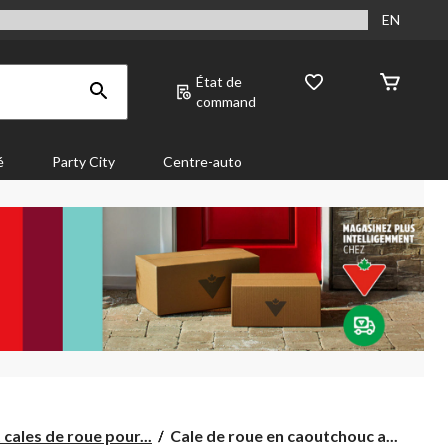
EN
État de
command
é
Party City
Centre-auto
Cale
cales de roue pour...
Cale de roue en caoutchouc a...