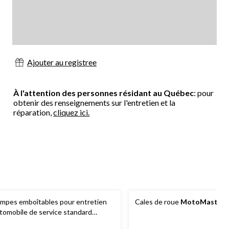
Ajouter au registree
À l'attention des personnes résidant au Québec
: pour
obtenir des renseignements sur l'entretien et la
réparation,
cliquez ici.
mpes emboîtables pour entretien
Cales de roue
MotoMaster
tomobile de service standard
otoMaster
, 13 000 lb, paq. 1