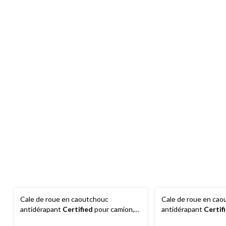
Cale de roue en caoutchouc
Cale de roue en cao
antidérapant
Certified
pour camion,
antidérapant
Certif
toutes saisons
taille moyenne, tout