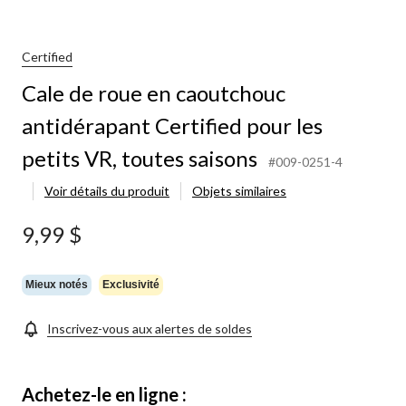
de
roue
en
caoutchouc
Certified
antidérapant
Cale de roue en caoutchouc
Certified
pour
antidérapant Certified pour les
les
petits
petits VR, toutes saisons
VR,
#009-0251-4
toutes
Voir détails du produit
Objets similaires
saisons
9,99 $
Mieux notés
Exclusivité
Inscrivez-vous aux alertes de soldes
Achetez-le en ligne :