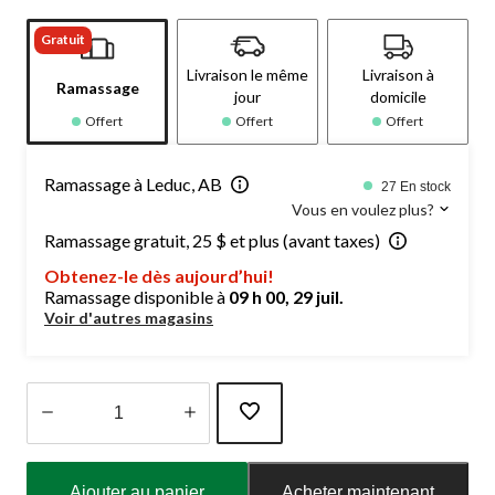
Gratuit
Livraison le même
Livraison à
Ramassage
jour
domicile
Offert
Offert
Offert
Ramassage à Leduc, AB
27 En stock
Vous en voulez plus?
Ramassage gratuit, 25 $ et plus (avant taxes)
Obtenez-le dès aujourd’hui!
Ramassage disponible à
09 h 00, 29 juil.
Voir d'autres magasins
Quantité
mise
Ajouter au panier
Acheter maintenant