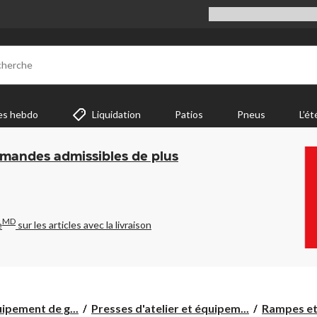
cherche
es hebdo
Liquidation
Patios
Pneus
L’ét
mmandes admissibles de plus
MD
e
sur les articles avec la livraison
ipement de g...
Presses d'atelier et équipem...
Rampes et 