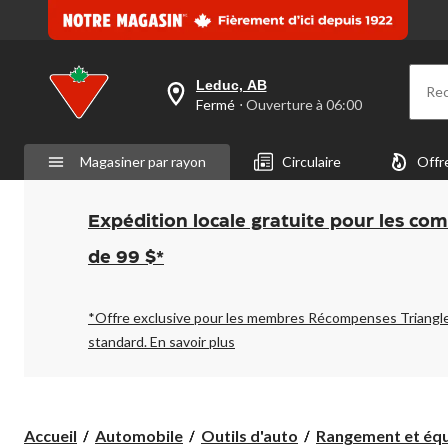
Leduc, AB
Re
votre
Fermé
⋅ Ouverture à 06:00
magasin
préféré
est
Magasiner par rayon
Circulaire
Offr
Leduc,
AB,
courament
Fermé,
Expédition locale gratuite pour les co
Ouverture
à
de 99 $*
à
06:00
cliquer
pour
*Offre exclusive pour les membres Récompenses Triangl
changer
standard.
En savoir plus
Accueil
Automobile
Outils d'auto
Rangement et équ