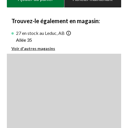
à
jour
à
1
Trouvez-le également en magasin:
27 en stock au Leduc, AB
Allée 35
Voir d'autres magasins