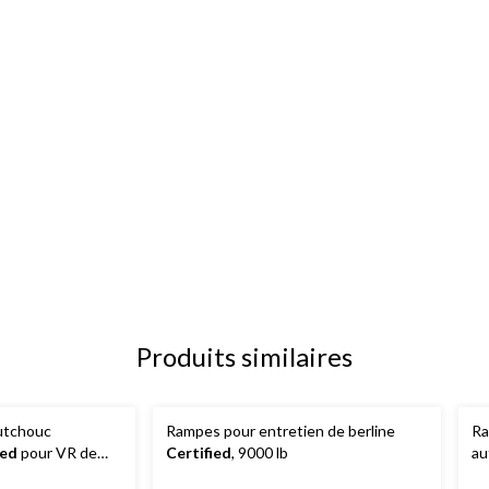
Produits similaires
utchouc
Rampes pour entretien de berline
Ra
ied
pour VR de
Certified
, 9000 lb
au
es saisons
M