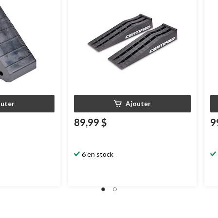
outer
Ajouter
89,99 $
9
6 en stock