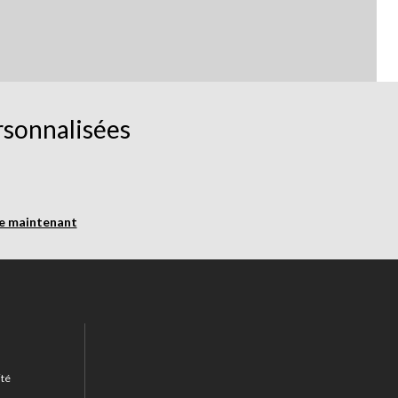
rsonnalisées
re maintenant
ité