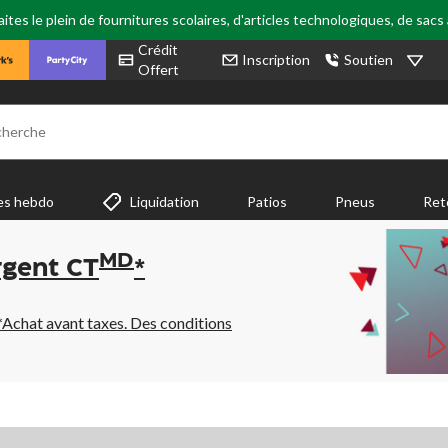
tes le plein de fournitures scolaires, d'articles technologiques, de sacs
Crédit
Inscription
Soutien
Offert
cherche
es hebdo
Liquidation
Patios
Pneus
Ret
MD
rgent CT
*
*Achat avant taxes. Des conditions