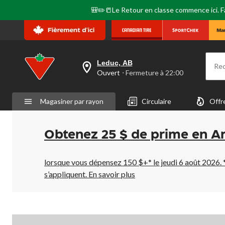
🎒✏️📒Le Retour en classe commence ici. Fai
Leduc, AB
Re
votre
Ouvert
⋅ Fermeture à 22:00
magasin
préféré
est
Magasiner par rayon
Circulaire
Offr
Leduc,
AB,
courament
Ouvert,
Obtenez 25 $ de prime en A
Fermeture
à
à
22:00
lorsque vous dépensez 150 $+* le jeudi 6 août 2026. 
cliquer
s’appliquent.
En savoir plus
pour
changer