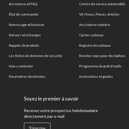
Assistance et FAQ
Centre de service automobile
État de commande
VE Pneus, Pieces, Articles
Ramassage et livraison
Assistance routière
Retours et échanges
Cartes cadeaux
Rappels de produits
Registre de cadeaux
Les fiches de données de sécurité
Rendez-vous pour des ballons
Nous contacter
Programme de prêt d'outils
Paramètres de témoins
Instructions et guides
Soyez le premier à savoir
Recevez votre prospectus hebdomadaire
directement par e-mail
S'inscrire