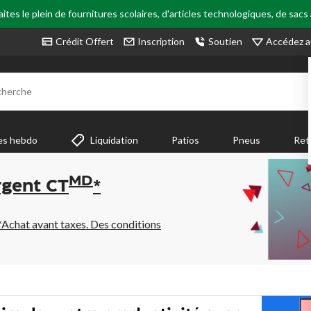
tes le plein de fournitures scolaires, d'articles technologiques, de sacs
Accédez a
Crédit Offert
Inscription
Soutien
cherche
es hebdo
Liquidation
Patios
Pneus
Ret
MD
rgent CT
*
*Achat avant taxes. Des conditions