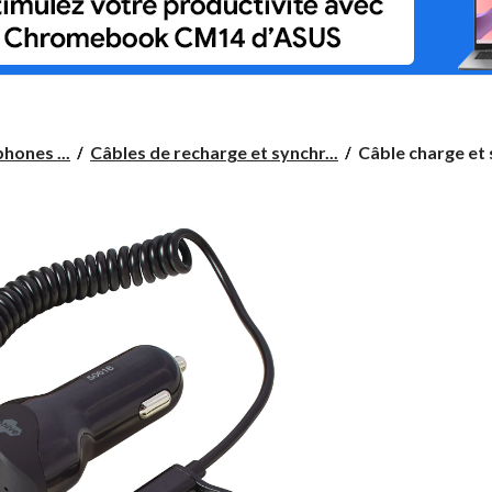
Câble
hones ...
Câbles de recharge et synchr...
Câble charge et 
charge
et
synchro
Bluehive
type
C/micro-
USB,
noir