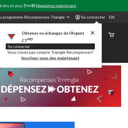
 à dos et plus.📒✏️🎒
Magasinez maintenant
u programme Récompenses Triangle
Se connecter
EN
Obtenez ou échangez de l’Argent
État de
MD
CT
command
Se connecter
Vous n’avez pas compte Triangle Récompenses?
our en Classe
Party City
Centre-auto
Inscrivez-vous des maintenant