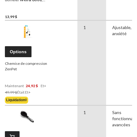
grand, noir
13,99 $
1
Ajustable, An
anxiété
Options
Chemise de compression
ZenPet
Maintenant
24,92 $
Et+
Prix
49,99 $
Était
Et+
Était
Liquidation◊
À
Partir
1
Sans
De
fonctionnali
49,99 $
avancées