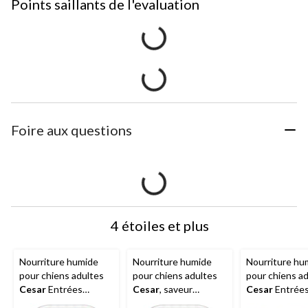
Points saillants de l'evaluation
Foire aux questions
4 étoiles et plus
Nourriture humide
Nourriture humide
Nourriture hu
pour chiens adultes
pour chiens adultes
pour chiens a
Cesar
Entrées
Cesar
, saveur
Cesar
Entrées
Porterhouse, steak,
d'entrée de filet
et dinde, 1,2 k