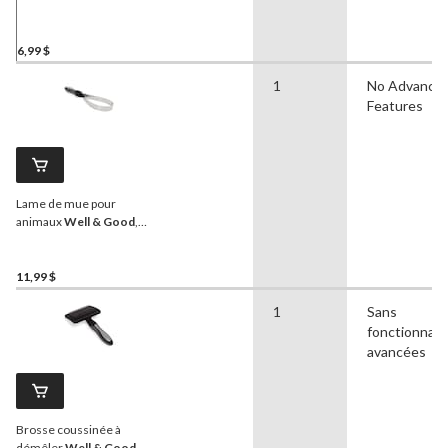
6,99 $
1
No Advance
Features
Lame de mue pour
animaux
Well & Good
,
11,5 po
11,99 $
1
Sans
fonctionnali
avancées
Brosse coussinée à
démêler
Well & Good
,