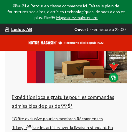
🎒✏️📒Le Retour en classe commence ici. Faites le plein de
fournitures scolaires, d'articles technologiques, de sacs à dos et
plus.📒✏️🎒
Magasinez maintenant
votre
Ouvert
⋅ Fermeture à 22:00
Leduc, AB
magasin
préféré
est
Leduc,
AB,
courament
Ouvert,
Fermeture
à
à
22:00
cliquer
pour
changer
Expédition locale gratuite pour les commandes
admissibles de plus de 99 $*
*Offre exclusive pour les membres Récompenses
MD
Triangle
sur les articles avec la livraison standard.
En