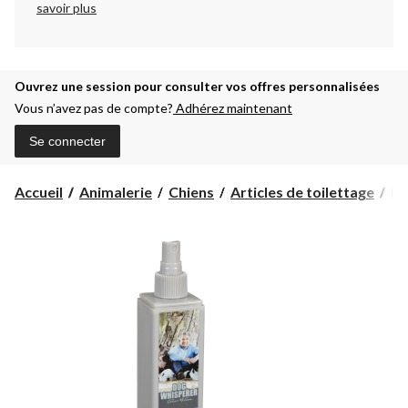
savoir plus
Ouvrez une session pour consulter vos offres personnalisées
Vous n’avez pas de compte?
Adhérez maintenant
Se connecter
Br
Accueil
Animalerie
Chiens
Articles de toilettage
Br
po
pe
Ce
Mi