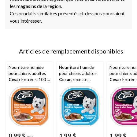
les magasins de la région.
Ces produits similaires présentés ci-dessous pourraient
vous intéresser.
Articles de remplacement disponibles
Nourriture humide
Nourriture humide
Nourriture hu
pour chiens adultes
pour chiens adultes
pour chiens a
Cesar
Entrées, 100 g,
Cesar
, recette
Cesar
Entrée
saveurs variées
d'agneau, 100 g
Porterhouse, 
100 g
0,99 $
1,99 $
1,99 $
et+