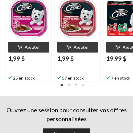
100 g
mignon, 100 g
12
Ajouter
Ajouter
Ajou
1,99 $
1,99 $
19,99 $
25 en stock
57 en stock
7 en stock
Ouvrez une session pour consulter vos offres
personnalisées