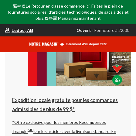
🎒✏️📒Le Retour en classe commence ici. Faites le plein de
fournitures scolaires, d'articles technologiques, de sacs à dos et
plus.📒✏️🎒
Magasinez maintenant
votre
Ouvert
⋅ Fermeture à 22:00
Leduc, AB
magasin
préféré
est
Leduc,
AB,
courament
Ouvert,
Fermeture
à
à
22:00
cliquer
pour
changer
Expédition locale gratuite pour les commandes
admissibles de plus de 99 $*
*Offre exclusive pour les membres Récompenses
MD
Triangle
sur les articles avec la livraison standard.
En