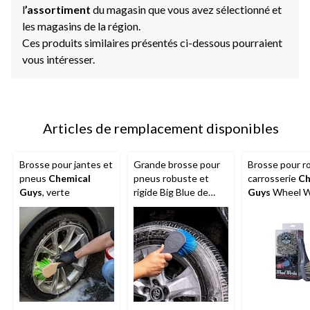
l
’assortiment
du magasin que vous avez sélectionné et
les magasins de la région.
Ces produits similaires présentés ci-dessous pourraient
vous intéresser.
Articles de remplacement disponibles
Brosse pour jantes et
Grande brosse pour
Brosse pour r
pneus
Chemical
pneus robuste et
carrosserie
Ch
Guys
, verte
rigide Big Blue de
Guys
Wheel W
Chemical Guys
grise