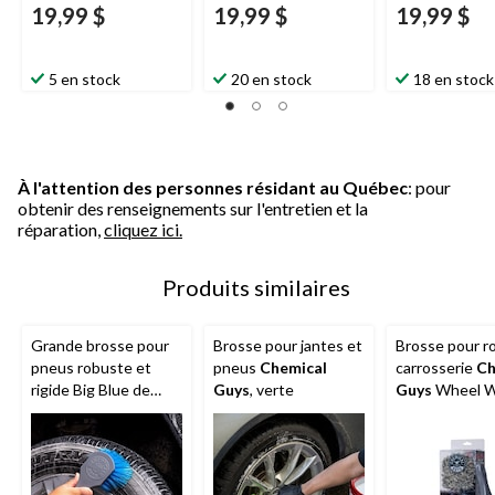
19,99 $
19,99 $
19,99 $
5 en stock
20 en stock
18 en stock
À l'attention des personnes résidant au Québec
: pour
obtenir des renseignements sur l'entretien et la
réparation,
cliquez ici.
Produits similaires
Grande brosse pour
Brosse pour jantes et
Brosse pour r
pneus robuste et
pneus
Chemical
carrosserie
Ch
rigide Big Blue de
Guys
, verte
Guys
Wheel W
Chemical Guys
grise