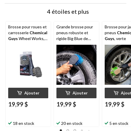
4 étoiles et plus
Brosse pour roues et
Grande brosse pour
Brosse pour ja
carrosserie
Chemical
pneus robuste et
pneus
Chemic
Guys
Wheel Works,
rigide Big Blue de
Guys
, verte
grise
Chemical Guys
Ajouter
Ajouter
Ajou
19,99 $
19,99 $
19,99 $
18 en stock
20 en stock
5 en stock