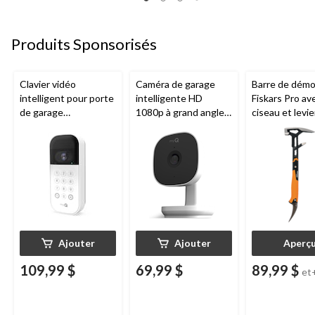
Produits Sponsorisés
Clavier vidéo
Caméra de garage
Barre de démol
intelligent pour porte
intelligente HD
Fiskars Pro av
de garage
1080p à grand angle
ciseau et levie
Chamberlain, vision
Chamberlain, vision
de tailles
nocturne, résistant
nocturne, résistante
aux intempéries,
aux intempéries
blanc
Ajouter
Ajouter
Aperç
109,99 $
69,99 $
89,99 $
et