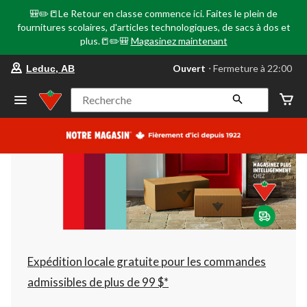
🎒✏️📒Le Retour en classe commence ici. Faites le plein de
fournitures scolaires, d'articles technologiques, de sacs à dos et
plus.📒✏️🎒
Magasinez maintenant
votre
Ouvert
⋅ Fermeture à 22:00
Leduc, AB
magasin
préféré
est
Recherche
Leduc,
AB,
courament
Ouvert,
Fermeture
à
à
22:00
cliquer
pour
changer
Expédition locale gratuite pour les commandes
admissibles de plus de 99 $*