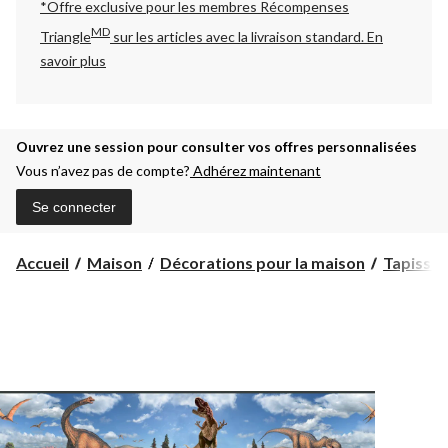
*Offre exclusive pour les membres Récompenses
MD
Triangle
sur les articles avec la livraison standard.
En
savoir plus
Ouvrez une session pour consulter vos offres personnalisées
Vous n’avez pas de compte?
Adhérez maintenant
Se connecter
Accueil
Maison
Décorations pour la maison
Tapisser