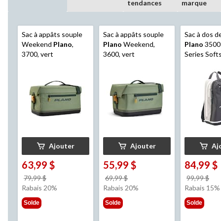
tendances
marque
Sac à appâts souple
Sac à appâts souple
Sac à dos d
Weekend
Plano
,
Plano
Weekend,
Plano
3500
3700, vert
3600, vert
Series Softs
Ajouter
Ajouter
Aj
63,99 $
55,99 $
84,99 $
prix
prix
pri
79,99 $
69,99 $
99,99 $
était
était
éta
Rabais 20%
Rabais 20%
Rabais 15%
79,99 $
69,99 $
99,
Solde
Solde
Solde