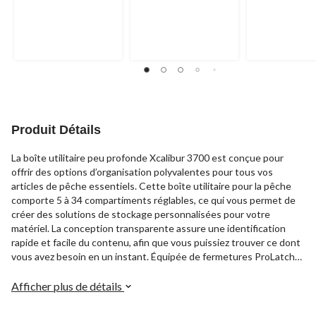
Produit Détails
La boîte utilitaire peu profonde Xcalibur 3700 est conçue pour
offrir des options d’organisation polyvalentes pour tous vos
articles de pêche essentiels. Cette boîte utilitaire pour la pêche
comporte 5 à 34 compartiments réglables, ce qui vous permet de
créer des solutions de stockage personnalisées pour votre
matériel. La conception transparente assure une identification
rapide et facile du contenu, afin que vous puissiez trouver ce dont
vous avez besoin en un instant. Équipée de fermetures ProLatch
sécurisées, cette boîte à pêche offre un verrouillage fiable pour
garder vos articles en sécurité.
Afficher plus de détails