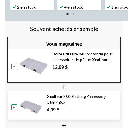
2 en stock
4 en stock
1 en sto
Souvent achetés ensemble
Vous magasinez
Boîte utilitaire peu profonde pour
accessoires de pêche
Xcalibur
3700
12,99 $
+
Xcalibur
3500 Fishing Accessory
Utility Box
4,99 $
+