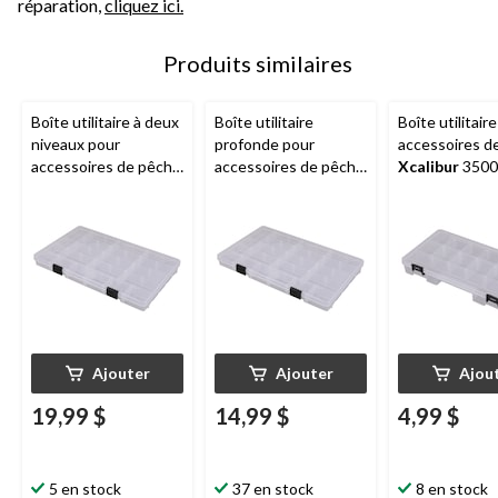
réparation,
cliquez ici.
Produits similaires
Boîte utilitaire à deux
Boîte utilitaire
Boîte utilitair
niveaux pour
profonde pour
accessoires d
accessoires de pêche
accessoires de pêche
Xcalibur
3500
Xcalibur
3700
Xcalibur
3700
Ajouter
Ajouter
Ajou
19,99 $
14,99 $
4,99 $
5 en stock
37 en stock
8 en stock