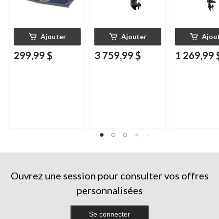
Ajouter
Ajouter
Ajou
299,99 $
3 759,99 $
1 269,99 
Ouvrez une session pour consulter vos offres
personnalisées
Se connecter