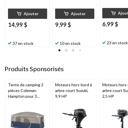
Ajou
Ajouter
Ajouter
6,99 $
14,99 $
9,99 $
23 en stock
37 en stock
10 en stock
Produits Sponsorisés
Tente de camping 2
Moteurs hors-bord à
Moteurs hors-
pièces Coleman
arbre court Suzuki,
arbre court Su
Hampton pour 3
9,9 HP
2,5 HP
saisons, 9 personnes,
avec cloison, bâche
de pluie et sac de
transport