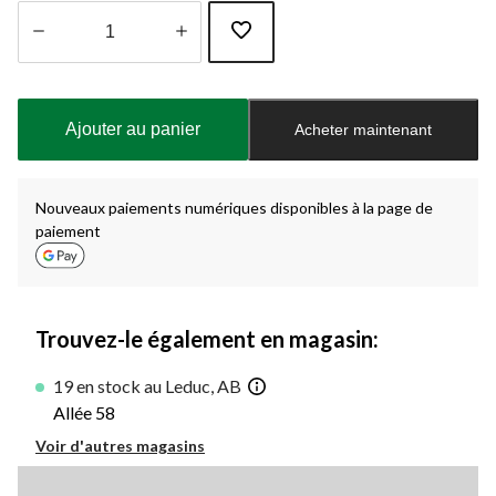
Quantité
mise
à
Ajouter au panier
Acheter maintenant
jour
à
1
Nouveaux paiements numériques disponibles à la page de
paiement
Trouvez-le également en magasin:
19 en stock au Leduc, AB
Allée 58
Voir d'autres magasins