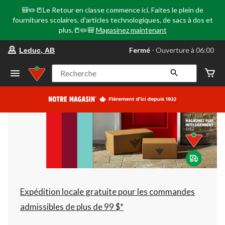
🎒✏️📒Le Retour en classe commence ici. Faites le plein de
fournitures scolaires, d'articles technologiques, de sacs à dos et
plus.📒✏️🎒
Magasinez maintenant
votre
Fermé
⋅ Ouverture à 06:00
Leduc, AB
magasin
préféré
est
Recherche
Leduc,
AB,
courament
Fermé,
Ouverture
à
à
06:00
cliquer
pour
changer
Expédition locale gratuite pour les commandes
admissibles de plus de 99 $*