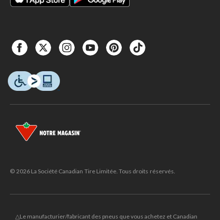
© 2026 La Société Canadian Tire Limitée. Tous droits réservés.
△Le manufacturier/fabricant des pneus que vous achetez et Canadian