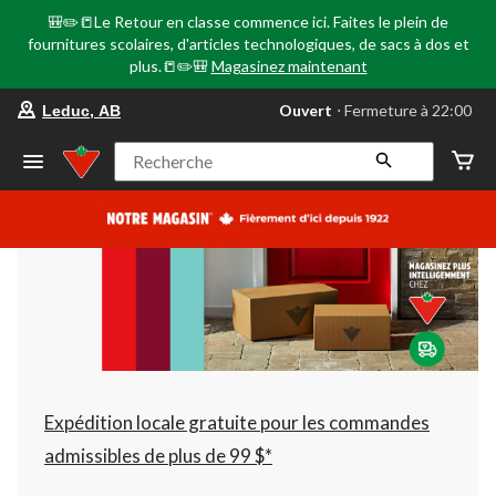
🎒✏️📒Le Retour en classe commence ici. Faites le plein de
fournitures scolaires, d'articles technologiques, de sacs à dos et
plus.📒✏️🎒
Magasinez maintenant
votre
Ouvert
⋅ Fermeture à 22:00
Leduc, AB
magasin
préféré
est
Recherche
Leduc,
AB,
courament
Ouvert,
Fermeture
à
à
22:00
cliquer
pour
changer
Expédition locale gratuite pour les commandes
admissibles de plus de 99 $*