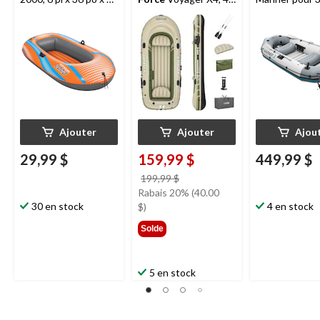
po
personnes, kaki
personnes av
rames et sac 
transport, gris
Ajouter
Ajouter
Ajou
29,99 $
159,99 $
449,99 $
prix
199,99 $
était
Rabais 20% (40.00
30 en stock
199,99 $
4 en stock
$)
Solde
5 en stock