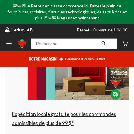
🎒✏️📒Le Retour en classe commence ici. Faites le plein de
fournitures scolaires, d'articles technologiques, de sacs à dos et
plus.📒✏️🎒
Magasinez maintenant
votre
Fermé
⋅ Ouverture à 06:00
Leduc, AB
magasin
préféré
est
Recherche
Leduc,
AB,
courament
Fermé,
Ouverture
à
à
06:00
cliquer
pour
changer
Expédition locale gratuite pour les commandes
admissibles de plus de 99 $*