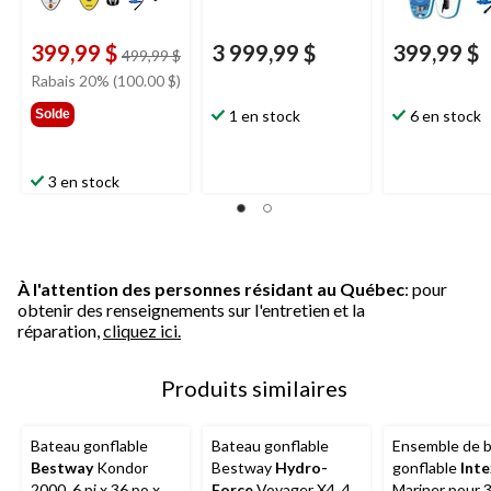
399,99 $
3 999,99 $
399,99 $
prix
499,99 $
était
Rabais 20% (100.00 $)
499,99 $
Solde
1 en stock
6 en stock
3 en stock
À l'attention des personnes résidant au Québec
: pour
obtenir des renseignements sur l'entretien et la
réparation,
cliquez ici.
Produits similaires
Bateau gonflable
Bateau gonflable
Ensemble de 
Bestway
Kondor
Bestway
Hydro-
gonflable
Inte
2000, 6 pi x 36 po x 15
Force
Voyager X4, 4
Mariner pour 